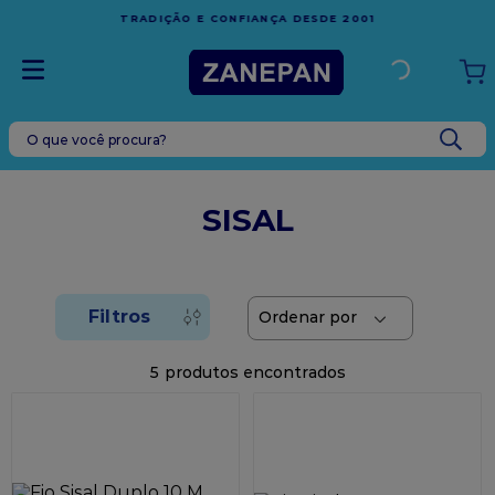
FRETE GRÁTIS
EM COMPRAS ACIMA DE R$1.000,00 PARA
1
ESPÍRITO SANTO
O que você procura?
TERMOS MAIS BUSCADOS
1
º
leite condensado
SISAL
2
º
caixa
3
º
top harald
4
º
vela
5
º
bala
5
6
º
granulado
7
º
vabene
8
º
sacola