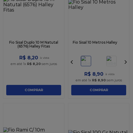
9
º
caixa kraft
10
º
chocolate
Fio Sisal Duplo 10 M Natutal
Fio Sisal 10 Metros Halley
(6576) Halley Fitas
R$
8
,
20
em até
1
x
R$
8
,
20
sem juros
R$
8
,
90
em até
1
x
R$
8
,
90
sem juros
COMPRAR
COMPRAR