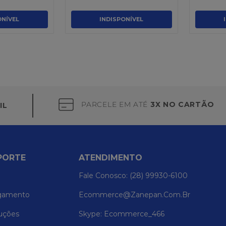
ONÍVEL
INDISPONÍVEL
PARCELE EM ATÉ
3X NO CARTÃO
IL
PORTE
ATENDIMENTO
Fale Conosco: (28) 99930-6100
gamento
Ecommerce@zanepan.com.br
uções
Skype: Ecommerce_466