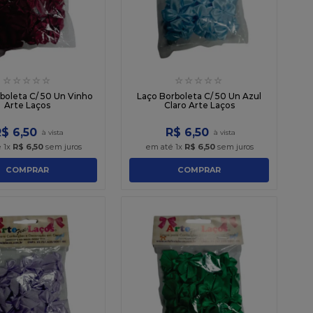
☆
☆
☆
☆
☆
☆
☆
☆
☆
☆
boleta C/ 50 Un Vinho
Laço Borboleta C/ 50 Un Azul
Arte Laços
Claro Arte Laços
R$
6
,
50
R$
6
,
50
é
1
x
R$
6
,
50
sem juros
em até
1
x
R$
6
,
50
sem juros
COMPRAR
COMPRAR