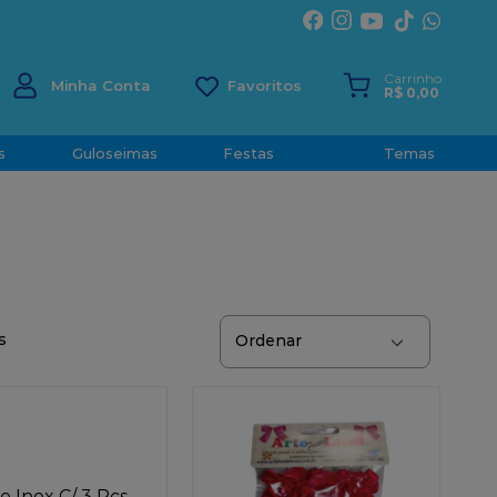
ÍRITO SANTO
Carrinho
Minha Conta
R$
0
,
00
s
Guloseimas
Festas
Temas