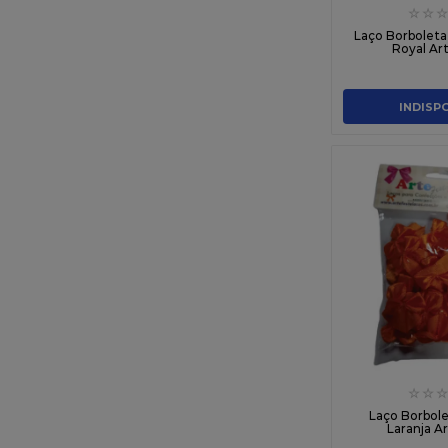
☆
☆
☆
Laço Borboleta
Royal Ar
INDISP
☆
☆
☆
Laço Borbole
Laranja A