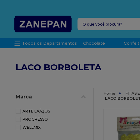
FRETE G
O que você procura?
TERMOS MAIS 
Todos os Departamentos
Chocolate
Confeit
1
º
caixa
2
º
leite con
LACO BORBOLETA
3
º
vela
4
º
top haral
5
º
bala
FITAS 
Marca
LACO BORBOLE
6
º
sacola
7
º
vabene
ARTE LAÃ‡OS
PROGRESSO
8
º
granulad
WELLMIX
9
º
caixa kraf