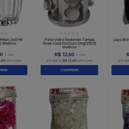
☆
☆
☆
☆
☆
☆
☆
 Milan 240 Ml
Pote Vidro Redondo Tampa
Laço Bor
 Wellmix
Rose Gold 10x12cm (Wg12553)
Wellmix
0
R$
12
,
50
,
90
sem juros
em até
1
x
R$
12
,
50
sem juros
em at
RAR
COMPRAR