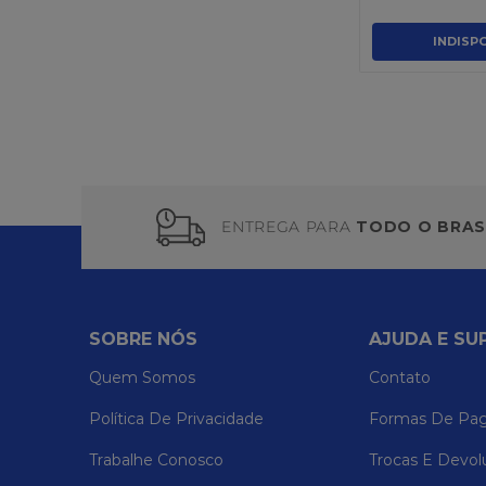
INDISP
ENTREGA PARA
TODO O BRAS
SOBRE NÓS
AJUDA E SU
Quem Somos
Contato
Política De Privacidade
Formas De Pa
Trabalhe Conosco
Trocas E Devol