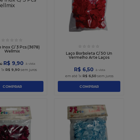
☆
☆
☆
☆
☆
☆
☆
☆
☆
☆
 Inox C/ 3 Pcs (3678)
Wellmix
Laço Borboleta C/ 50 Un
Vermelho Arte Laços
R$
9
,
90
90
R$
6
,
50
é
1
x
R$
9
,
90
sem juros
em até
1
x
R$
6
,
50
sem juros
COMPRAR
COMPRAR