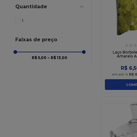
10
º
chocolate
Quantidade
1
Faixas de preço
☆
☆
☆
Laço Borbole
Amarelo A
R$ 5,00
–
R$ 13,00
R$
6
,
5
em até
1
x
R$
COMP