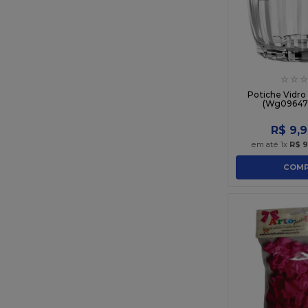
☆
☆
☆
Potiche Vidro
(Wg09647)
R$
9
,
9
em até
1
x
R$
9
COMP