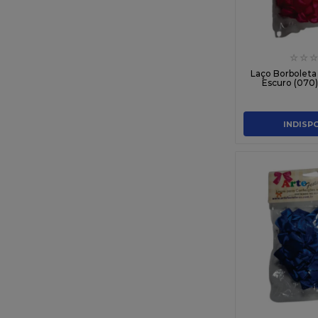
☆
☆
☆
Laço Borboleta
Escuro (070)
INDISP