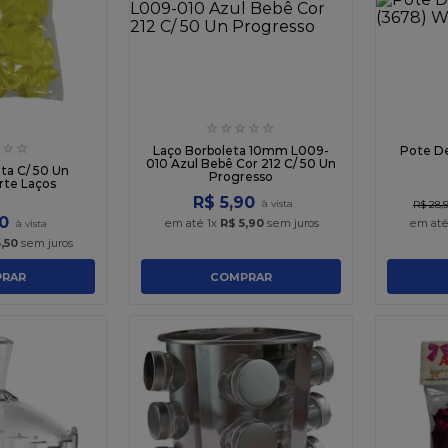
☆
☆
☆
☆
☆
☆
☆
Laço Borboleta 10mm L009-
Pote De
010 Azul Bebê Cor 212 C/ 50 Un
ta C/ 50 Un
Progresso
rte Laços
R$
5
,
90
R$
28
,
0
em até
1
x
R$
5
,
90
sem juros
em at
6
,
50
sem juros
RAR
COMPRAR