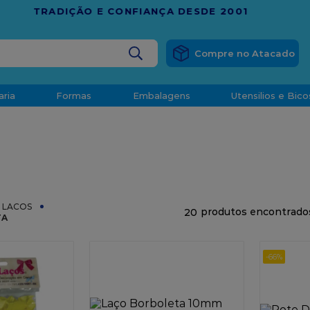
RÁTIS
EM COMPRAS ACIMA DE R$ 1.000,00 PARA O ESP
BUSCADOS
aria
Formas
Embalagens
Utensilios e Bico
densado
d
E LACOS
20
TA
-
66%
o
t