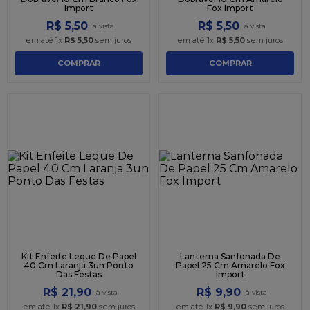
Import
Fox Import
R$
5
,
50
R$
5
,
50
em até
1
x
R$
5
,
50
sem juros
em até
1
x
R$
5
,
50
sem juros
COMPRAR
COMPRAR
Kit Enfeite Leque De Papel
Lanterna Sanfonada De
40 Cm Laranja 3un Ponto
Papel 25 Cm Amarelo Fox
Das Festas
Import
R$
21
,
90
R$
9
,
90
em até
1
x
R$
21
,
90
sem juros
em até
1
x
R$
9
,
90
sem juros