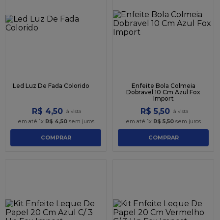
9
º
caixa kraft
10
º
chocolate
Led Luz De Fada Colorido
Enfeite Bola Colmeia
Dobravel 10 Cm Azul Fox
Import
R$
4
,
50
R$
5
,
50
em até
1
x
R$
4
,
50
sem juros
em até
1
x
R$
5
,
50
sem juros
COMPRAR
COMPRAR