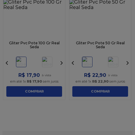
9
º
caixa kraft
10
º
chocolate
Gliter Pvc Pote 100 Gr Real
Gliter Pvc Pote 50 Gr Real
Seda
Seda
R$
17
,
90
R$
22
,
90
em até
1
x
R$
17
,
90
sem juros
em até
1
x
R$
22
,
90
sem juros
COMPRAR
COMPRAR