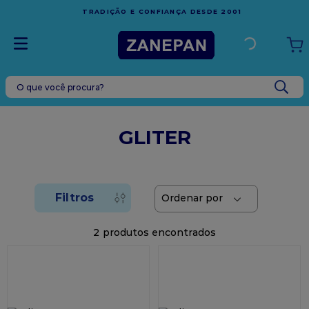
FRETE GRÁTIS
EM COMPRAS ACIMA DE
ANÇA DESDE 2001
ESPÍRITO SANTO
O que você procura?
TERMOS MAIS BUSCADOS
1
º
leite condensado
GLITER
2
º
caixa
3
º
top harald
4
º
vela
5
º
bala
2
6
º
sacola
7
º
vabene
8
º
granulado