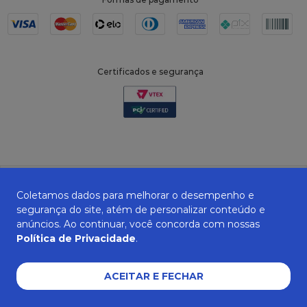
Certificados e segurança
Coletamos dados para melhorar o desempenho e
segurança do site, atém de personalizar conteúdo e
anúncios. Ao continuar, você concorda com nossas
Política de Privacidade
.
ZANEPAN 2022 | CNPJ: 04.319.228/0001-08 | AVENIDA MAURO MIRANDA
MADUREIRA, 514 - ELPÍDIO VOLPINI - CACHOEIRO DE ITAPEMIRIM - ES | CEP
29309-712
ACEITAR E FECHAR