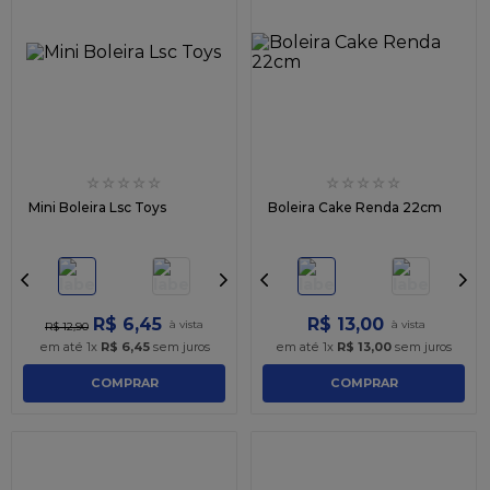
9
º
caixa kraft
10
º
chocolate
☆
☆
☆
☆
☆
☆
☆
☆
☆
☆
Mini Boleira Lsc Toys
Boleira Cake Renda 22cm
R$
6
,
45
R$
13
,
00
R$
12
,
90
em até
1
x
R$
6
,
45
sem juros
em até
1
x
R$
13
,
00
sem juros
COMPRAR
COMPRAR