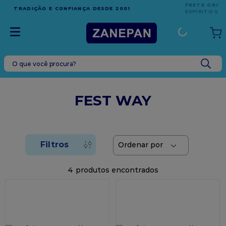
FRETE GRÁTIS
EM COMPRAS ACIMA DE R$1.000,00 PARA O
ESPÍRITO SANTO
O que você procura?
TERMOS MAIS BUSCADOS
1
º
leite condensado
FEST WAY
2
º
caixa
3
º
top harald
4
º
vela
5
º
bala
4
6
º
granulado
7
º
vabene
8
º
sacola