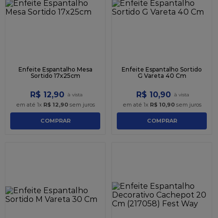
9
º
caixa kraft
10
º
chocolate
Enfeite Espantalho Mesa
Enfeite Espantalho Sortido
Sortido 17x25cm
G Vareta 40 Cm
R$
12
,
90
R$
10
,
90
em até
1
x
R$
12
,
90
sem juros
em até
1
x
R$
10
,
90
sem juros
COMPRAR
COMPRAR