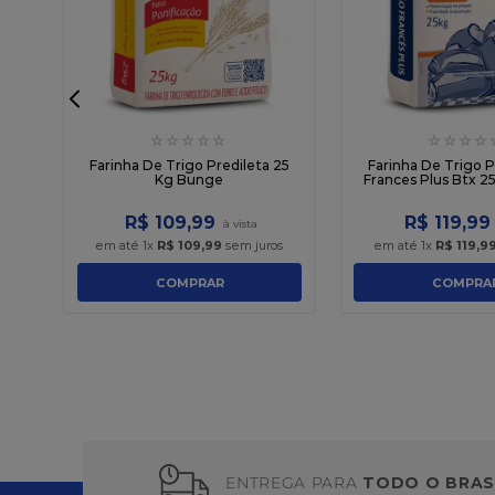
☆
☆
☆
☆
☆
☆
☆
☆
☆
Farinha De Trigo Predileta 25
Farinha De Trigo P
Kg Bunge
Frances Plus Btx 2
R$
109
,
99
R$
119
,
99
em até
1
x
R$
109
,
99
sem juros
em até
1
x
R$
119
,
9
COMPRAR
COMPRA
ENTREGA PARA
TODO O BRAS