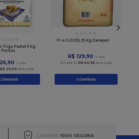
☆
☆
☆
☆
☆
☆
☆
☆
☆
☆
Ft 4.0 (0,55) 25 Kg Zanepan
e Trigo Pastel 5 Kg
Pureza
R$
129
,
90
26
,
90
em até
2
x
R$
64
,
95
sem juros
R$
26
,
90
sem juros
COMPRAR
COMPRAR
COMPRA
100% SEGURA