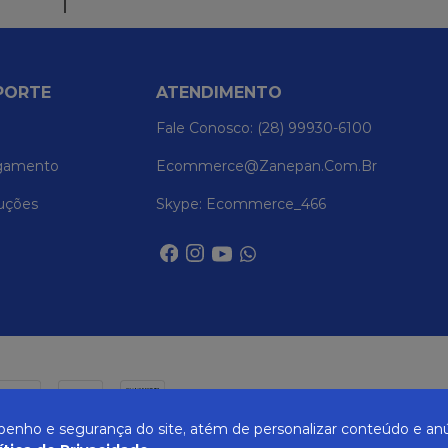
PORTE
ATENDIMENTO
Fale Conosco: (28) 99930-6100
gamento
Ecommerce@zanepan.com.br
uções
Skype: Ecommerce_466
nho e segurança do site, atém de personalizar conteúdo e anú