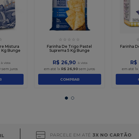
☆
☆
☆
☆
☆
☆
re Mistura
Farinha De Trigo Pastel
Farinha D
5 Kg Bunge
Suprema 5 Kg Bunge
R$
26
,
90
R$
9
sem juros
em até
1
x
R$
26
,
90
sem juros
em até
1
x
R
COMPRAR
PARCELE EM ATÉ
3X NO CARTÃO
IL