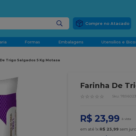
RÁTIS
EM COMPRAS ACIMA DE R$ 1.000,00 PARA O ESP
BUSCADOS
aria
Formas
Embalagens
Utensilios e Bico
densado
 De Trigo Salgados 5 Kg Motasa
d
Farinha De Tr
☆
☆
☆
☆
☆
:
789602
o
R$
23
,
99
t
em até
1
x
R$
23
,
99
sem jur