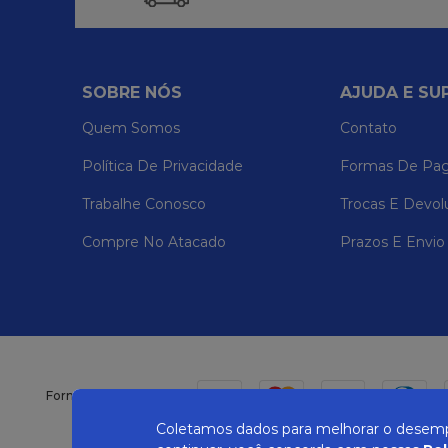
SOBRE NÓS
AJUDA E SU
Quem Somos
Contato
Política De Privacidade
Formas De Pa
Trabalhe Conosco
Trocas E Devol
Compre No Atacado
Prazos E Envio
Formas de pagamento
Coletamos dados para melhorar o desempe