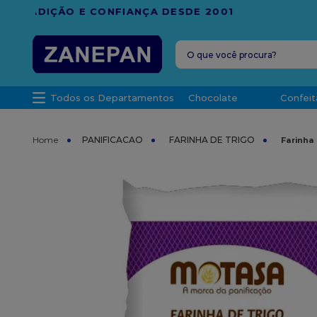
FRETE G
O que você procura?
TERMOS MAIS 
Todos os Departamentos
Chocolate
Confeit
1
º
leite con
2
º
caixa
PANIFICACAO
FARINHA DE TRIGO
Farinha
3
º
vela
4
º
top haral
5
º
vabene
6
º
granulad
7
º
sacola
8
º
bala
9
º
caixa kraf