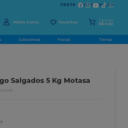
ÍRITO SANTO
Carrinho
Minha Conta
R$
0
,
00
s
Guloseimas
Festas
Temas
igo Salgados 5 Kg Motasa
3900419
os