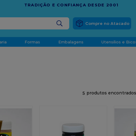
RÁTIS
EM COMPRAS ACIMA DE R$ 1.000,00 PARA O ESP
BUSCADOS
aria
Formas
Embalagens
Utensilios e Bico
densado
d
5
o
t