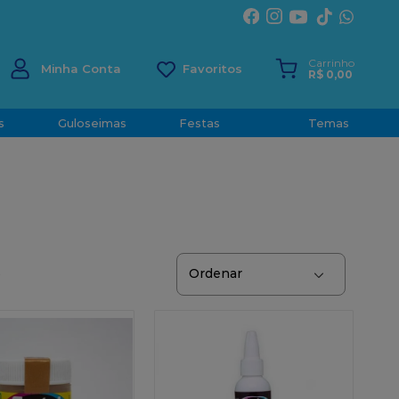
ÍRITO SANTO
Carrinho
Minha Conta
R$
0
,
00
s
Guloseimas
Festas
Temas