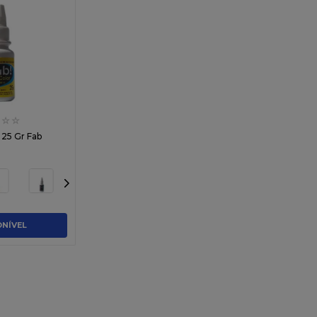
☆
☆
 25 Gr Fab
ONÍVEL