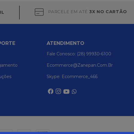
PARCELE EM ATÉ
3X NO CARTÃO
IL
PORTE
ATENDIMENTO
Fale Conosco: (28) 99930-6100
gamento
Ecommerce@zanepan.com.br
uções
Skype: Ecommerce_466