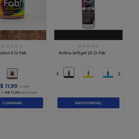
☆
☆
☆
☆
☆
☆
☆
☆
☆
☆
ativo 5 Gr Fab
Anilina Softgel 25 Gr Fab
$
11
,
90
é
1
x
R$
11
,
90
sem juros
COMPRAR
INDISPONÍVEL