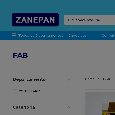
FRETE G
O que você procura?
TERMOS MAIS 
Todos os Departamentos
Chocolate
Confeit
1
º
leite con
2
º
caixa
FAB
3
º
vela
4
º
top haral
5
º
vabene
FAB
Departamento
6
º
granulad
7
º
sacola
CONFEITARIA
8
º
bala
Categoria
9
º
caixa kraf