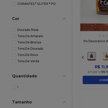
10
º
chocolate
CORANTES * GLITER * PO
Cor
Dourado Rose
☆
☆
☆
Tons De Amarelo
Po Decorativo 3
Tons De Bronze
Tons De Dourado
Tons De Roxo
Tons De Verde
R$
11
,
em até
1
x
R$
1
Quantidade
COMP
1
Tamanho