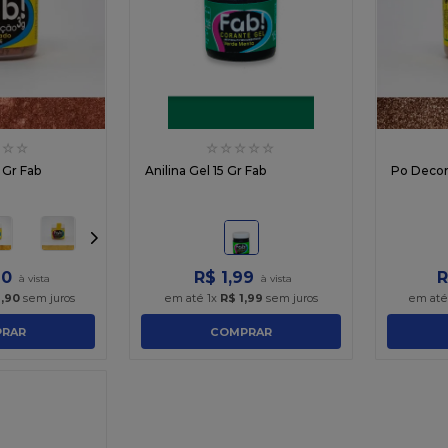
☆
☆
☆
☆
☆
☆
☆
 Gr Fab
Anilina Gel 15 Gr Fab
Po Decor
90
R$
1
,
99
R
1
,
90
sem juros
em até
1
x
R$
1
,
99
sem juros
em at
RAR
COMPRAR