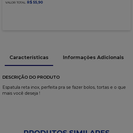
9
º
caixa kraft
R$
55
,
90
VALOR TOTAL:
10
º
chocolate
Características
Informações Adicionais
DESCRIÇÃO DO PRODUTO
Espatula reta inox, perfeita pra se fazer bolos, tortas e o que
mais você deseja !
PRODUTOS SIMILARES