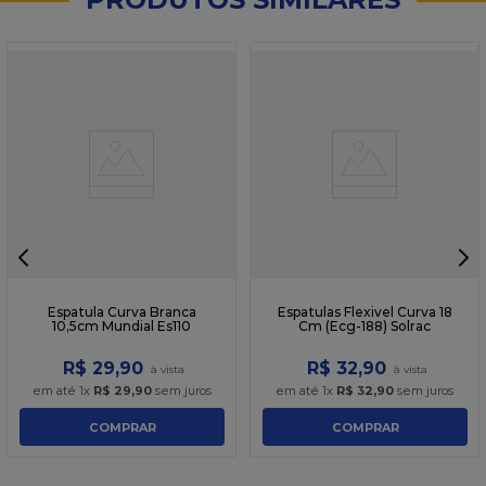
Espatula Curva Branca
Espatulas Flexivel Curva 18
10,5cm Mundial Es110
Cm (Ecg-188) Solrac
R$
29
,
90
R$
32
,
90
em até
1
x
R$
29
,
90
sem juros
em até
1
x
R$
32
,
90
sem juros
COMPRAR
COMPRAR