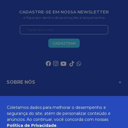
CADASTRE-SE EM NOSSA NEWSLETTER
e fique por dentro de promoções e lançamentos
CADASTRAR
SOBRE NÓS
ATENDIMENTO
Coletamos dados para melhorar o desempenho e
segurança do site, atém de personalizar conteúdo e
anúncios. Ao continuar, você concorda com nossas
Política de Privacidade
.
AJUDA E SUPORTE