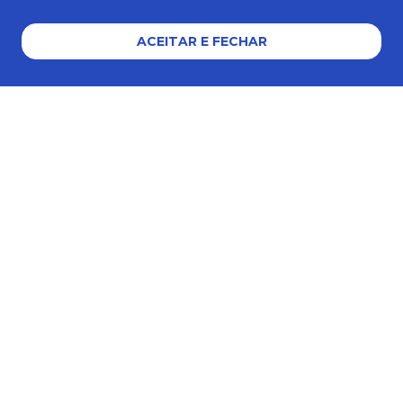
ACEITAR E FECHAR
Formas de pagamento
Certificados e segurança