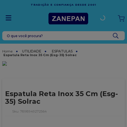
FRETE GRÁTIS
EM COMPRAS ACIMA DE R$1.000,00 PA
001
ESPÍRITO SANTO
O que você procura?
TERMOS MAIS BUSCADOS
1
º
caixa
UTILIDADE
ESPATULAS
Espatula Reta Inox 35 Cm (Esg-35) Solrac
2
º
leite condensado
3
º
vela
4
º
top harald
5
º
bala
Espatula Reta Inox 35 Cm (Esg-
6
º
sacola
35) Solrac
7
º
vabene
:
7898949272564
8
º
granulado