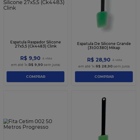
Espatula Raspador Silicone
Espatula De Silicone Grande
27x5,5 (Ck4483) Clink
(3t00380) Mikap
R$
9
,
90
R$
28
,
90
em até
1
x
R$
9
,
90
sem juros
em até
1
x
R$
28
,
90
sem juros
COMPRAR
COMPRAR