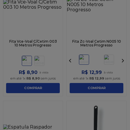
9
º
caixa kraft
10
º
chocolate
Fita Vce-Voal C/Cetim 003
Fita Zc-Voal Cetim N005 10
10 Metros Progresso
Metros Progresso
R$
8
,
90
R$
12
,
99
em até
1
x
R$
8
,
90
sem juros
em até
1
x
R$
12
,
99
sem juros
COMPRAR
COMPRAR