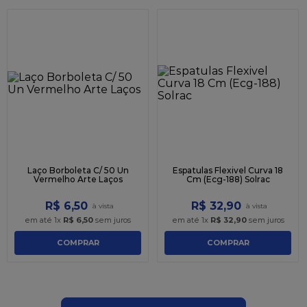
Laço Borboleta C/ 50 Un
Espatulas Flexivel Curva 18
Vermelho Arte Laços
Cm (Ecg-188) Solrac
R$
6
,
50
R$
32
,
90
em até
1
x
R$
6
,
50
sem juros
em até
1
x
R$
32
,
90
sem juros
COMPRAR
COMPRAR