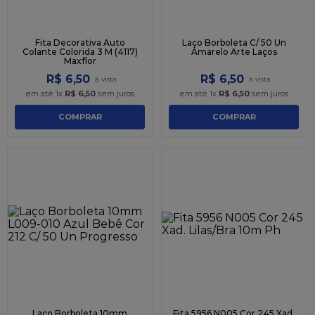
Fita Decorativa Auto
Laço Borboleta C/ 50 Un
Colante Colorida 3 M (4117)
Amarelo Arte Laços
Maxflor
R$
6
,
50
R$
6
,
50
em até
1
x
R$
6
,
50
sem juros
em até
1
x
R$
6
,
50
sem juros
COMPRAR
COMPRAR
Laço Borboleta 10mm
Fita 5956 N005 Cor 245 Xad.