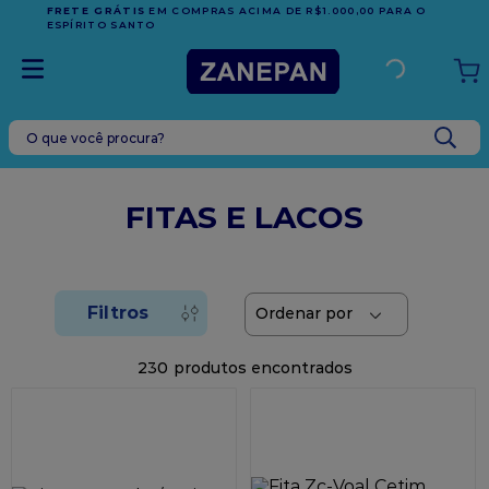
FRETE GRÁTIS
EM COMPRAS ACIMA DE R$1.000,00 PARA O
ESPÍRITO SANTO
O que você procura?
TERMOS MAIS BUSCADOS
1
º
leite condensado
FITAS E LACOS
2
º
caixa
3
º
vela
4
º
top harald
5
º
vabene
230
6
º
granulado
7
º
sacola
8
º
bala