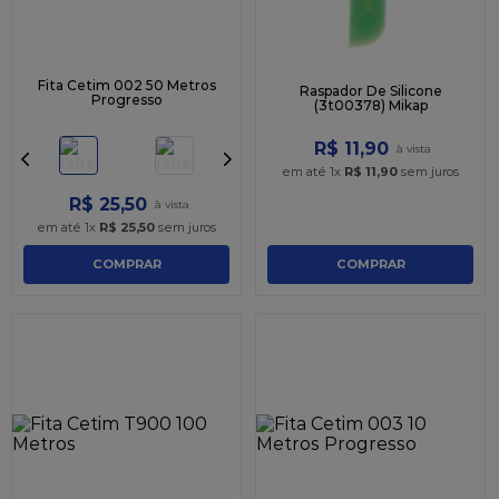
Fita Cetim 002 50 Metros
Raspador De Silicone
Progresso
(3t00378) Mikap
R$
11
,
90
em até
1
x
R$
11
,
90
sem juros
R$
25
,
50
em até
1
x
R$
25
,
50
sem juros
COMPRAR
COMPRAR