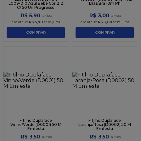
L009-010 Azul Bebê Cor 212
Lilas/Bra 10m Ph
C/ 50 Un Progresso
R$
5
,
90
R$
3
,
00
em até
1
x
R$
5
,
90
sem juros
em até
1
x
R$
3
,
00
sem juros
COMPRAR
COMPRAR
Fitilho Duplaface
Fitilho Duplaface
Vinho/Verde (D0001) 50 M
Laranja/Rosa (D0002) 50 M
Emfesta
Emfesta
R$
3
,
50
R$
3
,
50