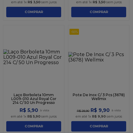
em até
1
x
R$
3
,
50
sem juros
em até
1
x
R$
3
,
50
sem juros
COMPRAR
COMPRAR
-
66%
Laço Borboleta 10mm
Pote De Inox C/ 3 Pcs (3678)
L009-010 Azul Royal Cor
Wellmix
214 C/ 50 Un Progresso
R$
5
,
90
R$
9
,
90
R$
28
,
90
em até
1
x
R$
5
,
90
sem juros
em até
1
x
R$
9
,
90
sem juros
COMPRAR
COMPRAR