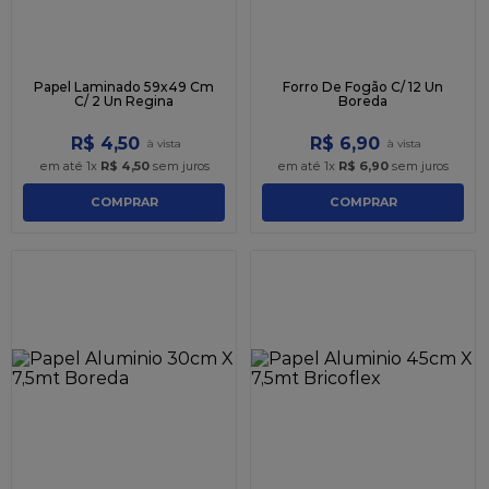
Papel Laminado 59x49 Cm
Forro De Fogão C/ 12 Un
C/ 2 Un Regina
Boreda
R$
4
,
50
R$
6
,
90
em até
1
x
R$
4
,
50
sem juros
em até
1
x
R$
6
,
90
sem juros
COMPRAR
COMPRAR