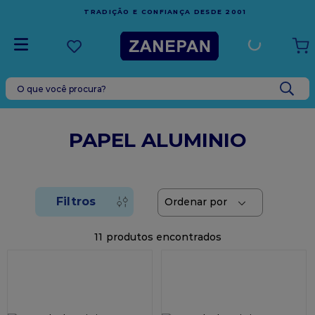
FRETE GRÁTIS
EM COMPRAS ACIMA DE R$1.000,00 PA
001
ESPÍRITO SANTO
O que você procura?
TERMOS MAIS BUSCADOS
1
º
leite condensado
PAPEL ALUMINIO
2
º
caixa
3
º
top harald
4
º
vela
5
º
bala
11
6
º
granulado
7
º
vabene
8
º
sacola