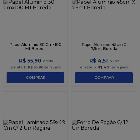
9
º
caixa kraft
10
º
chocolate
Papel Aluminio 30 Cmx100
Papel Aluminio 45cm X
Mt Boreda
7,5mt Boreda
R$
55
,
90
R$
4
,
51
em até
1
x
R$
55
,
90
sem juros
em até
1
x
R$
4
,
51
sem juros
COMPRAR
COMPRAR