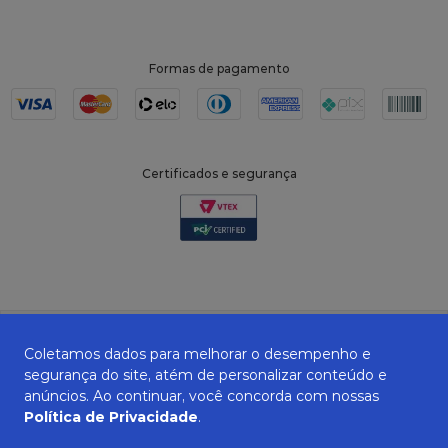
Formas de pagamento
Certificados e segurança
Coletamos dados para melhorar o desempenho e
segurança do site, atém de personalizar conteúdo e
anúncios. Ao continuar, você concorda com nossas
Política de Privacidade
.
ZANEPAN 2022 | CNPJ: 04.319.228/0001-08 | AVENIDA MAURO MIRANDA
MADUREIRA, 514 - ELPÍDIO VOLPINI - CACHOEIRO DE ITAPEMIRIM - ES | CEP