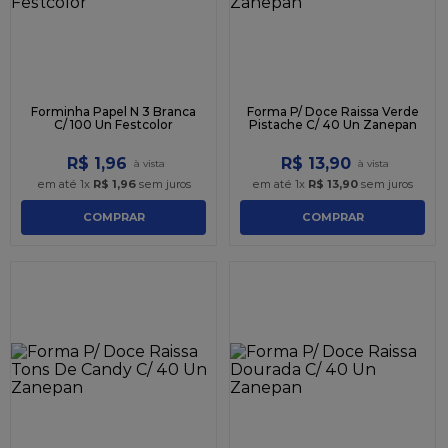
Forminha Papel N 3 Branca
Forma P/ Doce Raissa Verde
C/ 100 Un Festcolor
Pistache C/ 40 Un Zanepan
R$
1
,
96
R$
13
,
90
em até
1
x
R$
1
,
96
sem juros
em até
1
x
R$
13
,
90
sem juros
COMPRAR
COMPRAR