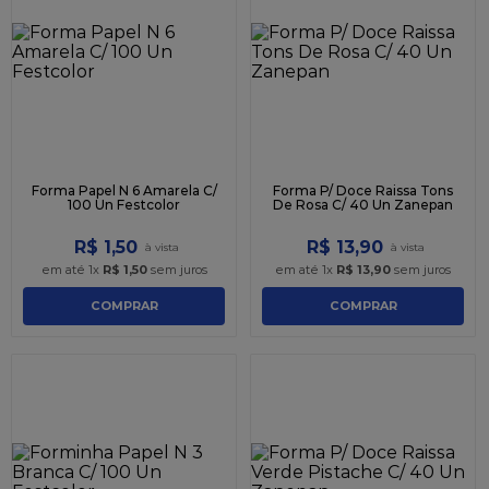
9
º
caixa kraft
10
º
chocolate
Forma Papel N 6 Amarela C/
Forma P/ Doce Raissa Tons
100 Un Festcolor
De Rosa C/ 40 Un Zanepan
R$
1
,
50
R$
13
,
90
em até
1
x
R$
1
,
50
sem juros
em até
1
x
R$
13
,
90
sem juros
COMPRAR
COMPRAR