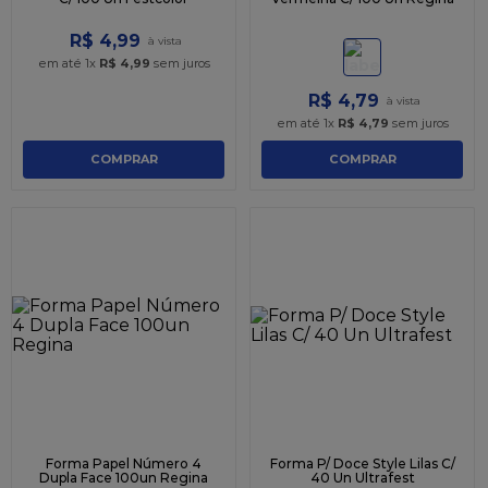
R$
4
,
99
em até
1
x
R$
4
,
99
sem juros
R$
4
,
79
em até
1
x
R$
4
,
79
sem juros
COMPRAR
COMPRAR
Forma Papel Número 4
Forma P/ Doce Style Lilas C/
Dupla Face 100un Regina
40 Un Ultrafest