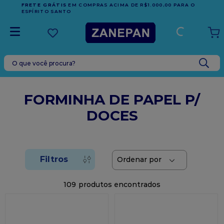
FRETE GRÁTIS
EM COMPRAS ACIMA DE R$1.000,00 PARA O
ESPÍRITO SANTO
O que você procura?
TERMOS MAIS BUSCADOS
1
º
leite condensado
FORMINHA DE PAPEL P/
2
º
caixa
DOCES
3
º
top harald
4
º
vela
5
º
bala
6
º
sacola
109
7
º
vabene
8
º
granulado