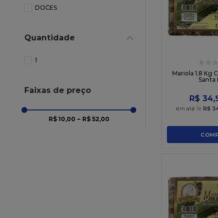
10
º
chocolate
DOCES
Quantidade
1
☆
☆
☆
Mariola 1,8 Kg 
Santa 
Faixas de preço
R$
34
,
em até
1
x
R$
3
R$ 10,00
–
R$ 52,00
COMP