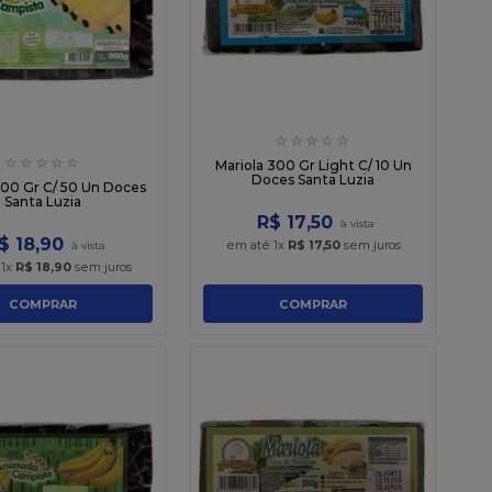
☆
☆
☆
☆
☆
☆
☆
☆
☆
☆
Mariola 300 Gr Light C/ 10 Un
Doces Santa Luzia
900 Gr C/ 50 Un Doces
Santa Luzia
R$
17
,
50
$
18
,
90
em até
1
x
R$
17
,
50
sem juros
é
1
x
R$
18
,
90
sem juros
COMPRAR
COMPRAR