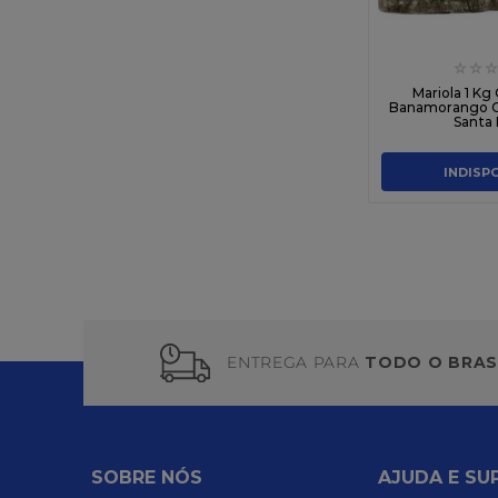
☆
☆
☆
Mariola 1 Kg 
Banamorango C
Santa 
INDISP
ENTREGA PARA
TODO O BRAS
SOBRE NÓS
AJUDA E SU