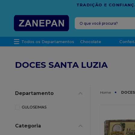
FRETE G
O que você procura?
TERMOS MAIS 
Todos os Departamentos
Chocolate
Confeit
1
º
leite con
2
º
caixa
DOCES SANTA LUZIA
3
º
top haral
4
º
vela
5
º
bala
DOCES
Departamento
6
º
granulad
7
º
vabene
GULOSEIMAS
8
º
sacola
Categoria
9
º
caixa kraf