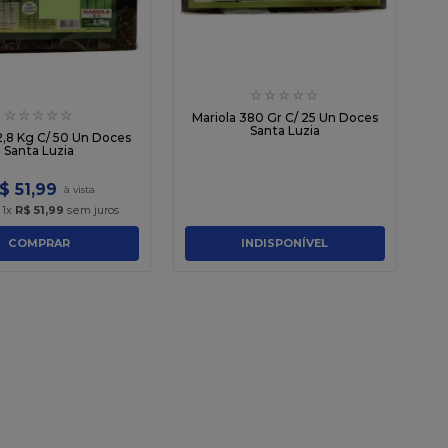
☆
☆
☆
☆
☆
☆
☆
☆
☆
☆
Mariola 380 Gr C/ 25 Un Doces
Santa Luzia
2,8 Kg C/ 50 Un Doces
Santa Luzia
$
51
,
99
é
1
x
R$
51
,
99
sem juros
COMPRAR
INDISPONÍVEL