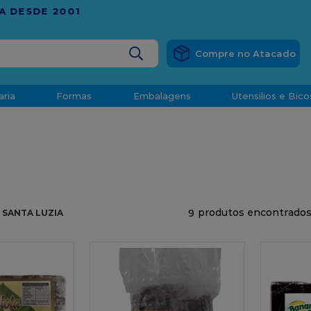
RÁTIS
EM COMPRAS ACIMA DE R$ 1.000,00 PARA O ESP
BUSCADOS
aria
Formas
Embalagens
Utensilios e Bico
densado
d
9
 SANTA LUZIA
o
t