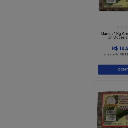
☆
☆
☆
Mariola 1 Kg Cri
Un Doces S
R$
19
,
em até
1
x
R$
1
COMP