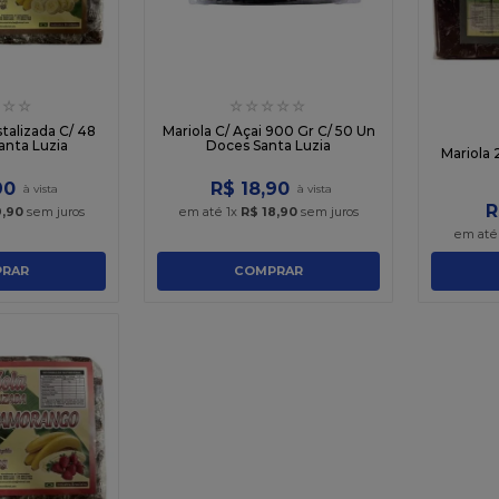
☆
☆
☆
☆
☆
☆
☆
stalizada C/ 48
Mariola C/ Açai 900 Gr C/ 50 Un
anta Luzia
Doces Santa Luzia
Mariola 
90
R$
18
,
90
R
9
,
90
sem juros
em até
1
x
R$
18
,
90
sem juros
em at
RAR
COMPRAR