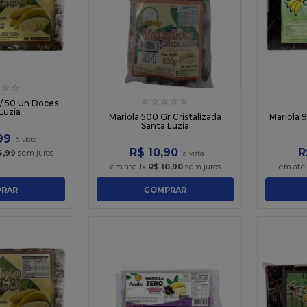
☆
☆
☆
☆
☆
☆
☆
C/ 50 Un Doces
Luzia
Mariola 500 Gr Cristalizada
Mariola 
Santa Luzia
99
R$
10
,
90
R
4
,
99
sem juros
em até
1
x
R$
10
,
90
sem juros
em at
RAR
COMPRAR