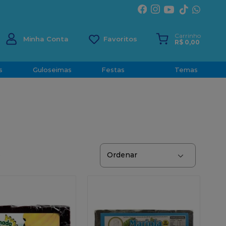
ÍRITO SANTO
Carrinho
Minha Conta
R$
0
,
00
s
Guloseimas
Festas
Temas