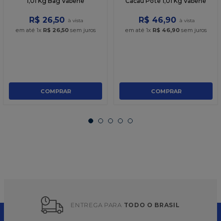
1,01 Kg Bag Vabene
Cacau Pote 1,01 Kg Vabene
R$
26
,
50
R$
46
,
90
em até
1
x
R$
26
,
50
sem juros
em até
1
x
R$
46
,
90
sem juros
COMPRAR
COMPRAR
ENTREGA PARA 
TODO O BRASIL