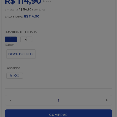
R$
114
,
90
9
º
caixa kraft
em até
1
x
R$
114
,
90
sem juros
10
º
chocolate
R$
114
,
90
VALOR TOTAL:
QUANTIDADE FECHADA
1
4
Sabor
DOCE DE LEITE
Tamanho
5 KG
-
+
1
COMPRAR