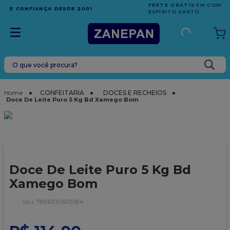
FRETE GRÁTIS
EM COMPRAS ACIMA DE R$1.000,00 PARA O
ESPÍRITO SANTO
O que você procura?
TERMOS MAIS BUSCADOS
1
º
leite condensado
CONFEITARIA
DOCES E RECHEIOS
Doce De Leite Puro 5 Kg Bd Xamego Bom
2
º
caixa
3
º
top harald
4
º
vela
5
º
bala
Doce De Leite Puro 5 Kg Bd
6
º
granulado
Xamego Bom
7
º
vabene
:
7896310603184
8
º
sacola