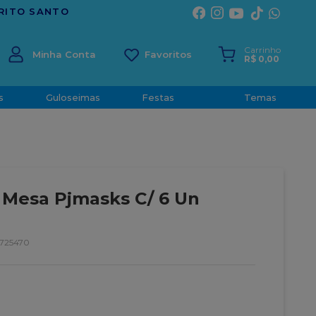
Carrinho
Minha Conta
R$
0
,
00
s
Guloseimas
Festas
Temas
Mesa Pjmasks C/ 6 Un
725470