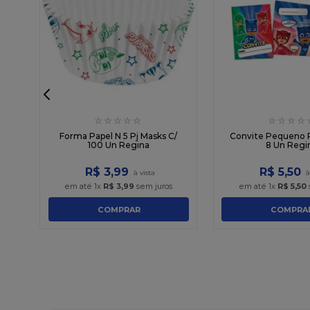
☆
☆
☆
☆
☆
☆
☆
☆
☆
sks
Forma Papel N 5 Pj Masks C/
Convite Pequeno P
100 Un Regina
8 Un Regi
R$
3
,
99
R$
5
,
50
em até
1
x
R$
3
,
99
sem juros
em até
1
x
R$
5
,
50
COMPRAR
COMPRA