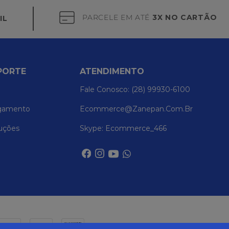
PARCELE EM ATÉ
3X NO CARTÃO
IL
PORTE
ATENDIMENTO
Fale Conosco: (28) 99930-6100
gamento
Ecommerce@zanepan.com.br
uções
Skype: Ecommerce_466