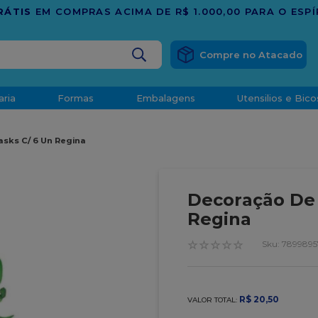
 O ESPÍRITO SANTO
BUSCADOS
aria
Formas
Embalagens
Utensilios e Bico
densado
sks C/ 6 Un Regina
d
Decoração De 
Regina
☆
☆
☆
☆
☆
:
7899895
o
R$
20
,
50
VALOR TOTAL:
t