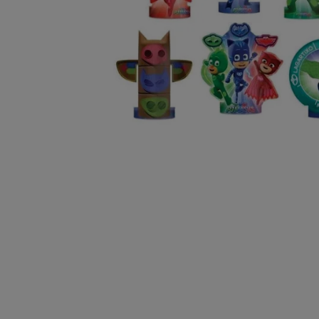
10
º
chocolate