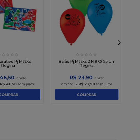
☆
☆
☆
☆
☆
☆
☆
☆
☆
☆
S
orativo Pj Masks
Balão Pj Masks 2 N 9 C/ 25 Un
Regina
Regina
46
,
50
R$
23
,
90
x
R$
46
,
50
sem juros
em até
1
x
R$
23
,
90
sem juros
COMPRAR
COMPRAR