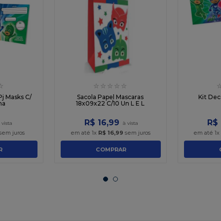
☆
☆
☆
☆
☆
☆
j Masks C/
Sacola Papel Mascaras
Kit Dec
na
18x09x22 C/10 Un L E L
R$
16
,
99
R$
sem juros
em até
1
x
R$
16
,
99
sem juros
em até
1
R
COMPRAR