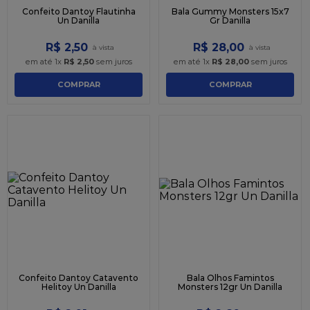
Confeito Dantoy Flautinha
Bala Gummy Monsters 15x7
Un Danilla
Gr Danilla
R$
2
,
50
R$
28
,
00
em até
1
x
R$
2
,
50
sem juros
em até
1
x
R$
28
,
00
sem juros
COMPRAR
COMPRAR
Confeito Dantoy Catavento
Bala Olhos Famintos
Helitoy Un Danilla
Monsters 12gr Un Danilla