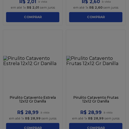
R$
2
,
01
R$
2
,
60
em até
1
x
R$
2
,
01
sem juros
em até
1
x
R$
2
,
60
sem juros
COMPRAR
COMPRAR
Pirulito Catavento Estrela
Pirulito Catavento Frutas
12x12 Gr Danilla
12x12 Gr Danilla
R$
28
,
99
R$
28
,
99
em até
1
x
R$
28
,
99
sem juros
em até
1
x
R$
28
,
99
sem juros
COMPRAR
COMPRAR