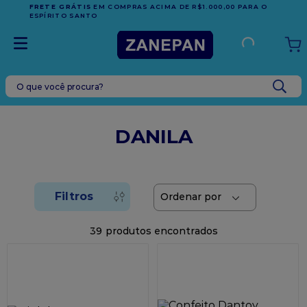
FRETE GRÁTIS
EM COMPRAS ACIMA DE R$1.000,00 PARA O
ESPÍRITO SANTO
O que você procura?
TERMOS MAIS BUSCADOS
1
º
leite condensado
DANILA
2
º
caixa
3
º
vela
4
º
top harald
5
º
vabene
39
6
º
granulado
7
º
sacola
8
º
bala