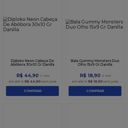
Diploko Neon Cabeça De
Bala Gummy Monsters Duo
Abóbora 30x10 Gr Danilla
Olho 15x9 Gr Danilla
R$
44
,
90
R$
18
,
90
em até
1
x
R$
44
,
90
sem juros
em até
1
x
R$
18
,
90
sem juros
COMPRAR
COMPRAR