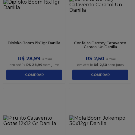
9
º
caixa kraft
10
º
chocolate
Diploko Boom 15x11gr Danilla
Confeito Dantoy Catavento
Caracol Un Danilla
R$
28
,
99
R$
2
,
50
em até
1
x
R$
28
,
99
sem juros
em até
1
x
R$
2
,
50
sem juros
COMPRAR
COMPRAR