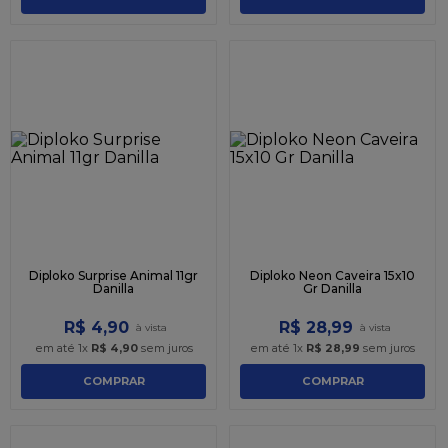
Diploko Surprise Animal 11gr
Diploko Neon Caveira 15x10
Danilla
Gr Danilla
R$
4
,
90
R$
28
,
99
em até
1
x
R$
4
,
90
sem juros
em até
1
x
R$
28
,
99
sem juros
COMPRAR
COMPRAR