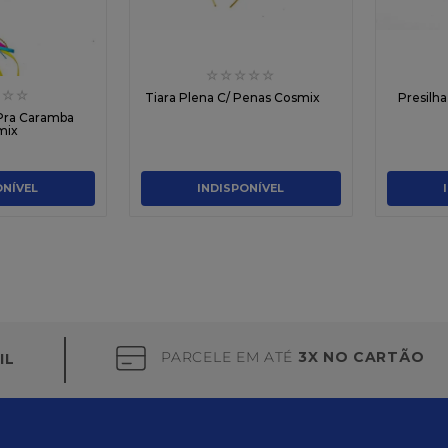
☆
☆
☆
☆
☆
☆
☆
Tiara Plena C/ Penas Cosmix
Presilh
 Pra Caramba
mix
ONÍVEL
INDISPONÍVEL
PARCELE EM ATÉ
3X NO CARTÃO
IL