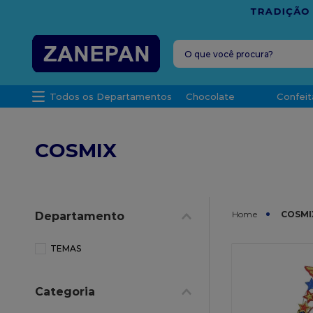
FRETE G
O que você procura?
TERMOS MAIS 
Todos os Departamentos
Chocolate
Confeit
1
º
leite con
2
º
caixa
COSMIX
3
º
vela
4
º
top haral
5
º
vabene
COSMI
Departamento
6
º
sacola
7
º
granulad
TEMAS
8
º
bala
Categoria
9
º
caixa kraf