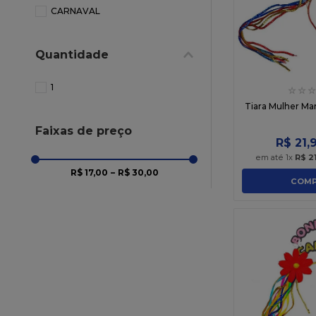
10
º
chocolate
CARNAVAL
Quantidade
1
☆
☆
☆
Tiara Mulher Ma
Faixas de preço
R$
21
,
em até
1
x
R$
2
R$ 17,00
–
R$ 30,00
COMP