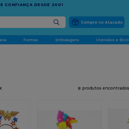
RÁTIS
EM COMPRAS ACIMA DE R$ 1.000,00 PARA O ESP
BUSCADOS
aria
Formas
Embalagens
Utensilios e Bico
densado
d
8
X
o
t