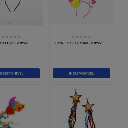
☆
☆
☆
☆
☆
☆
☆
☆
☆
☆
reia Luxo Cosmix
Tiara Diva C/ Penas Cosmix
INDISPONÍVEL
INDISPONÍVEL