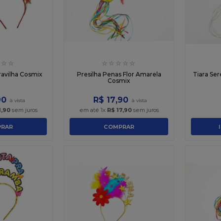
☆
☆
☆
☆
☆
☆
☆
ravilha Cosmix
Presilha Penas Flor Amarela
Tiara Se
Cosmix
90
R$
17
,
90
1
,
90
sem juros
em até
1
x
R$
17
,
90
sem juros
RAR
COMPRAR