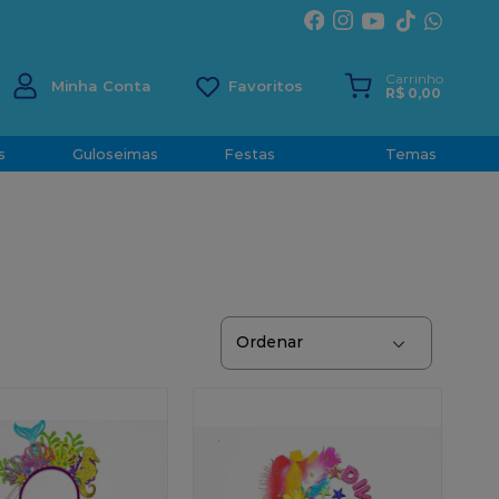
ÍRITO SANTO
Carrinho
Minha Conta
R$
0
,
00
s
Guloseimas
Festas
Temas