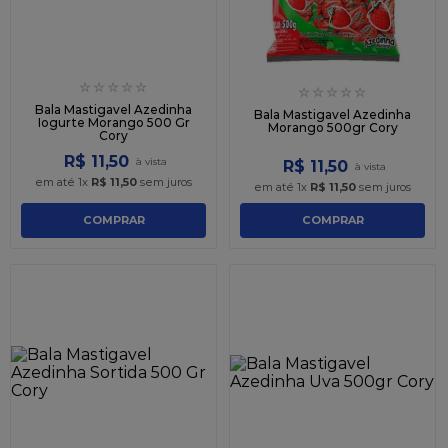
☆
☆
☆
☆
☆
☆
☆
☆
☆
☆
Bala Mastigavel Azedinha
Bala Mastigavel Azedinha
Iogurte Morango 500 Gr
Morango 500gr Cory
Cory
R$
11
,
50
R$
11
,
50
em até
1
x
R$
11
,
50
sem juros
em até
1
x
R$
11
,
50
sem juros
COMPRAR
COMPRAR