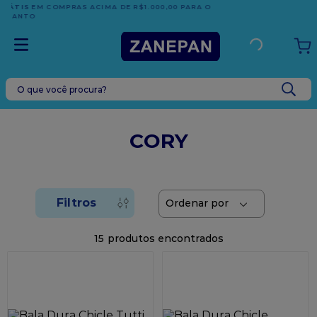
TRADIÇÃO E CONFIANÇA DESDE 2001
O que você procura?
TERMOS MAIS BUSCADOS
1
º
leite condensado
CORY
2
º
caixa
3
º
vela
4
º
top harald
5
º
vabene
15
6
º
granulado
7
º
sacola
8
º
bala