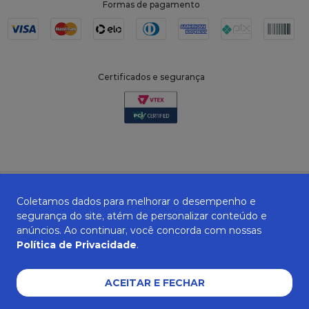
Formas de pagamento
Certificados e segurança
Coletamos dados para melhorar o desempenho e
segurança do site, atém de personalizar conteúdo e
anúncios. Ao continuar, você concorda com nossas
Política de Privacidade
.
ZANEPAN 2022 | CNPJ: 04.319.228/0001-08 | AVENIDA MAURO MIRANDA
MADUREIRA, 514 - ELPÍDIO VOLPINI - CACHOEIRO DE ITAPEMIRIM - ES | CEP
29309-712
ACEITAR E FECHAR