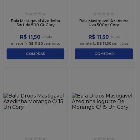
☆
☆
☆
☆
☆
☆
☆
☆
☆
☆
Bala Mastigavel Azedinha
Bala Mastigavel Azedinha
Sortida 500 Gr Cory
Uva 500gr Cory
R$
11
,
50
R$
11
,
50
em até
1
x
R$
11
,
50
sem juros
em até
1
x
R$
11
,
50
sem juros
COMPRAR
COMPRAR
☆
☆
☆
☆
☆
☆
☆
☆
☆
☆