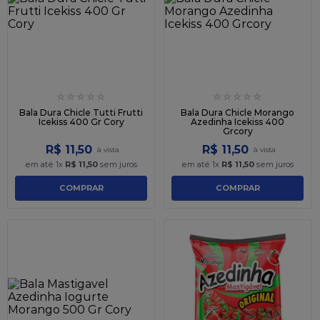
9
º
caixa kraft
10
º
chocolate
☆
☆
☆
☆
☆
☆
☆
☆
☆
☆
Bala Dura Chicle Tutti Frutti
Bala Dura Chicle Morango
Icekiss 400 Gr Cory
Azedinha Icekiss 400
Grcory
R$
11
,
50
R$
11
,
50
em até
1
x
R$
11
,
50
sem juros
em até
1
x
R$
11
,
50
sem juros
COMPRAR
COMPRAR