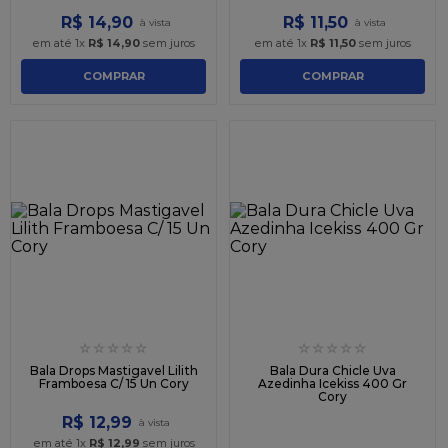
R$
14
,
90
R$
11
,
50
em até
1
x
R$
14
,
90
sem juros
em até
1
x
R$
11
,
50
sem juros
COMPRAR
COMPRAR
☆
☆
☆
☆
☆
☆
☆
☆
☆
☆
Bala Drops Mastigavel Lilith
Bala Dura Chicle Uva
Framboesa C/ 15 Un Cory
Azedinha Icekiss 400 Gr
Cory
R$
12
,
99
em até
1
x
R$
12
,
99
sem juros