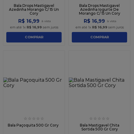
Bala Drops Mastigavel
Bala Drops Mastigavel
Azedinha Morango C/ 15 Un
Azedinha Iogurte De
Cory
Morango C/ 15 Un Cory
R$
16
,
99
R$
16
,
99
em até
1
x
R$
16
,
99
sem juros
em até
1
x
R$
16
,
99
sem juros
COMPRAR
COMPRAR
☆
☆
☆
☆
☆
☆
☆
☆
☆
☆
Bala Paçoquita 500 Gr Cory
Bala Mastigavel Chita
Sortida 500 Gr Cory