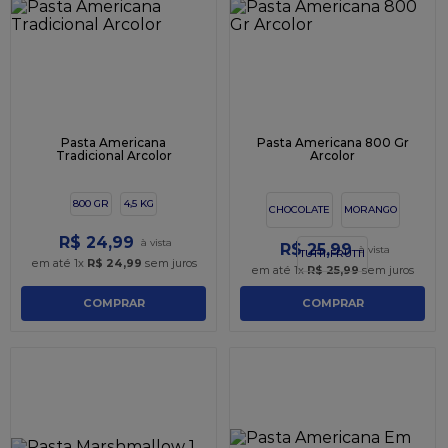
9
º
caixa kraft
10
º
chocolate
Pasta Americana
Pasta Americana 800 Gr
Tradicional Arcolor
Arcolor
800 GR
4,5 KG
CHOCOLATE
MORANGO
R$
24
,
99
R$
25
,
99
TUTTI-FRUTTI
em até
1
x
R$
24
,
99
sem juros
em até
1
x
R$
25
,
99
sem juros
COMPRAR
COMPRAR