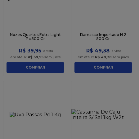
Nozes Quartos Extra Light
Damasco Importado N 2
Pc 500 Gr
500 Gr
R$
39
,
95
R$
49
,
38
em até
1
x
R$
39
,
95
sem juros
em até
1
x
R$
49
,
38
sem juros
COMPRAR
COMPRAR