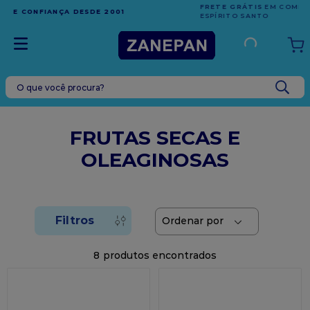
FRETE GRÁTIS
EM COMPRAS ACIMA DE R$1.000,00 PARA O
ESPÍRITO SANTO
O que você procura?
TERMOS MAIS BUSCADOS
1
º
leite condensado
FRUTAS SECAS E
2
º
caixa
OLEAGINOSAS
3
º
top harald
4
º
vela
5
º
bala
6
º
sacola
8
7
º
vabene
8
º
granulado