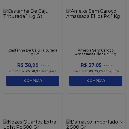
9
º
caixa kraft
10
º
chocolate
Castanha De Caju Triturada
Ameixa Sem Caroço
1 Kg Gt
Amassada Elliot Pc 1 Kg
R$
38
,
99
R$
37
,
05
em até
1
x
R$
38
,
99
sem juros
em até
1
x
R$
37
,
05
sem juros
COMPRAR
COMPRAR