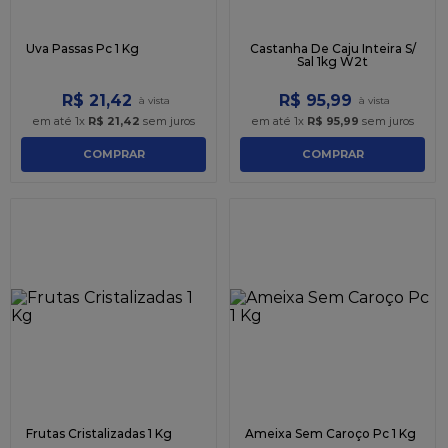
Uva Passas Pc 1 Kg
Castanha De Caju Inteira S/
Sal 1kg W2t
R$
21
,
42
R$
95
,
99
em até
1
x
R$
21
,
42
sem juros
em até
1
x
R$
95
,
99
sem juros
COMPRAR
COMPRAR
Frutas Cristalizadas 1 Kg
Ameixa Sem Caroço Pc 1 Kg