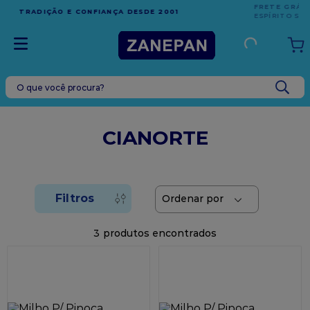
FRETE GRÁTIS
EM COMPRAS ACIMA DE R$1.000,00 PARA O
ESPÍRITO SANTO
O que você procura?
TERMOS MAIS BUSCADOS
1
º
leite condensado
CIANORTE
2
º
caixa
3
º
vela
4
º
top harald
5
º
vabene
3
6
º
granulado
7
º
sacola
8
º
bala