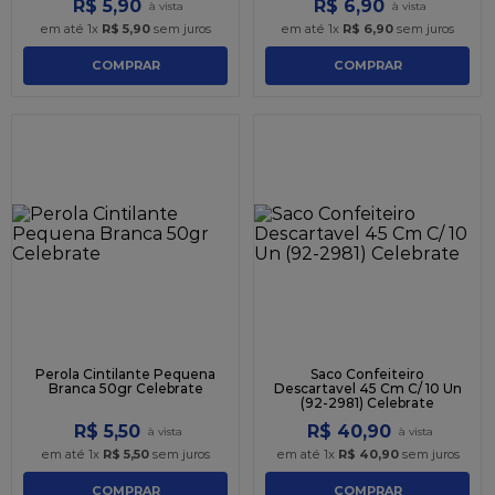
R$
5
,
90
R$
6
,
90
em até
1
x
R$
5
,
90
sem juros
em até
1
x
R$
6
,
90
sem juros
COMPRAR
COMPRAR
Perola Cintilante Pequena
Saco Confeiteiro
Branca 50gr Celebrate
Descartavel 45 Cm C/ 10 Un
(92-2981) Celebrate
R$
5
,
50
R$
40
,
90
em até
1
x
R$
5
,
50
sem juros
em até
1
x
R$
40
,
90
sem juros
COMPRAR
COMPRAR