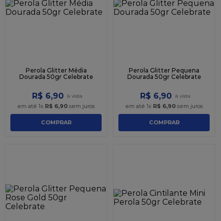
9
º
sacola
10
º
caixa kraft
Perola Glitter Média
Perola Glitter Pequena
Dourada 50gr Celebrate
Dourada 50gr Celebrate
R$
6
,
90
R$
6
,
90
em até
1
x
R$
6
,
90
sem juros
em até
1
x
R$
6
,
90
sem juros
COMPRAR
COMPRAR