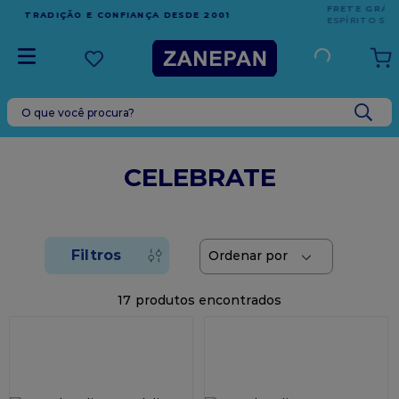
FRETE GRÁTIS
EM COMPRAS ACIMA DE R$1.000,00 PARA O
ESPÍRITO SANTO
O que você procura?
TERMOS MAIS BUSCADOS
1
º
vela
CELEBRATE
2
º
leite condensado
3
º
top harald
4
º
bala
5
º
chocolate
17
6
º
granulado
7
º
vabene
8
º
caixa