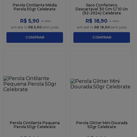
Perola Cintilante Média
Saco Confeiteiro
Perola 50gr Celebrate
Descartavel 30 Cm C/ 10 Un
(92-2924) Celebrate
R$
5
,
90
R$
18
,
90
em até
1
x
R$
5
,
90
sem juros
em até
1
x
R$
18
,
90
sem juros
COMPRAR
COMPRAR
Perola Cintilante Pequena
Perola Glitter Mini Dourada
Perola 50gr Celebrate
50gr Celebrate