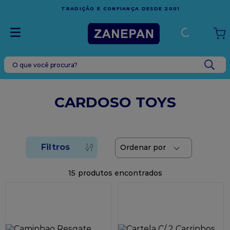
FRETE GRÁTIS
EM COMPRAS ACIMA DE R$1.000,00 PA
001
ESPÍRITO SANTO
O que você procura?
TERMOS MAIS BUSCADOS
1
º
leite condensado
CARDOSO TOYS
2
º
caixa
3
º
vela
4
º
top harald
5
º
vabene
15
6
º
sacola
7
º
granulado
8
º
bala