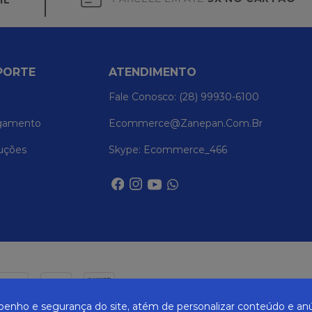
IL
PORTE
ATENDIMENTO
Fale Conosco: (28) 99930-6100
gamento
Ecommerce@zanepan.com.br
uções
Skype: Ecommerce_466
nho e segurança do site, atém de personalizar conteúdo e anú