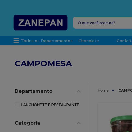
FRETE G
O que você procura?
TERMOS MAIS 
Todos os Departamentos
Chocolate
Confeit
1
º
leite con
2
º
caixa
CAMPOMESA
3
º
vela
4
º
top haral
5
º
vabene
CAMP
Departamento
6
º
sacola
7
º
granulad
LANCHONETE E RESTAURANTE
8
º
bala
Categoria
9
º
caixa kraf