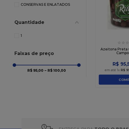
10
º
chocolate
CONSERVAS E ENLATADOS
Quantidade
1
☆
☆
☆
Azeitona Preta 
Faixas de preço
Campo
R$
95
,
em até
1
x
R$
9
R$ 95,00
–
R$ 100,00
COMP