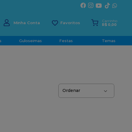
ÍRITO SANTO
Carrinho
Minha Conta
R$
0
,
00
s
Guloseimas
Festas
Temas