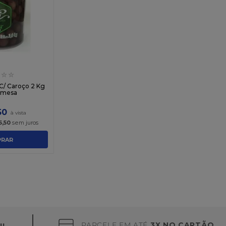
☆
☆
C/ Caroço 2 Kg
mesa
50
5
,
50
sem juros
RAR
PARCELE EM ATÉ
3X NO CARTÃO