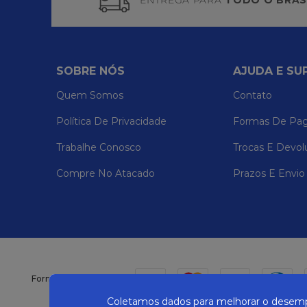
ENTREGA PARA
TODO O BRAS
SOBRE NÓS
AJUDA E SU
Quem Somos
Contato
Política De Privacidade
Formas De Pa
Trabalhe Conosco
Trocas E Devol
Compre No Atacado
Prazos E Envio
Formas de pagamento
Coletamos dados para melhorar o desempe