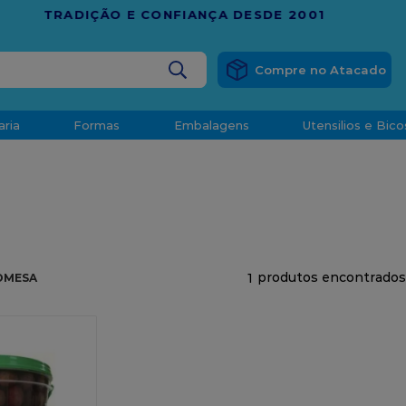
RÁTIS
EM COMPRAS ACIMA DE R$ 1.000,00 PARA O ESP
BUSCADOS
aria
Formas
Embalagens
Utensilios e Bico
densado
d
1
OMESA
o
t