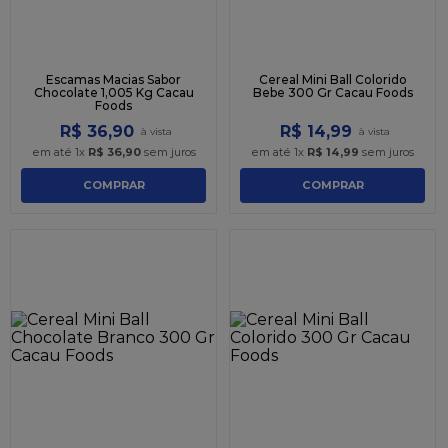
Escamas Macias Sabor
Cereal Mini Ball Colorido
Chocolate 1,005 Kg Cacau
Bebe 300 Gr Cacau Foods
Foods
R$
36
,
90
R$
14
,
99
em até
1
x
R$
36
,
90
sem juros
em até
1
x
R$
14
,
99
sem juros
COMPRAR
COMPRAR