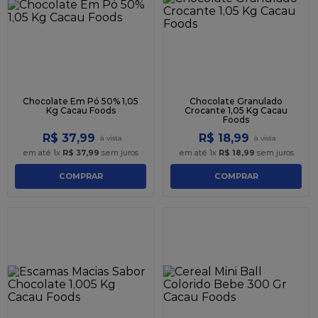
9
º
caixa kraft
10
º
chocolate
Chocolate Em Pó 50% 1,05
Chocolate Granulado
Kg Cacau Foods
Crocante 1,05 Kg Cacau
Foods
R$
37
,
99
R$
18
,
99
em até
1
x
R$
37
,
99
sem juros
em até
1
x
R$
18
,
99
sem juros
COMPRAR
COMPRAR