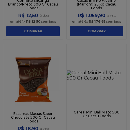
Confeito Miçanga
Cacau Em Pó Alcalino
Branco/Preto 300 Gr Cacau
(Marrom) 25 Kg Cacau
Foods
Foods
R$
12
,
50
R$
1
.
059
,
90
em até
1
x
R$
12
,
50
sem juros
em até
6
x
R$
176
,
65
sem juros
COMPRAR
COMPRAR
Cereal Mini Ball Misto 500
Escamas Macias Sabor
Gr Cacau Foods
Chocolate 500 Gr Cacau
Foods
R$
18
,
90