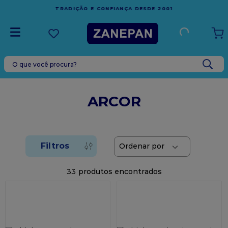
FRETE GRÁTIS
EM COMPRAS ACIMA DE R$1.000,00 PARA O
ESPÍRITO SANTO
O que você procura?
TERMOS MAIS BUSCADOS
1
º
leite condensado
ARCOR
2
º
caixa
3
º
top harald
4
º
vela
5
º
bala
33
6
º
granulado
7
º
vabene
8
º
sacola