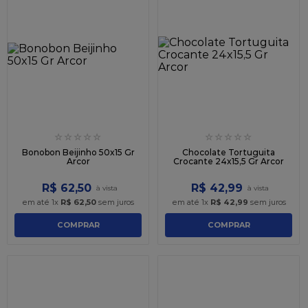
☆
☆
☆
☆
☆
☆
☆
☆
☆
☆
Bonobon Beijinho 50x15 Gr
Chocolate Tortuguita
Arcor
Crocante 24x15,5 Gr Arcor
R$
62
,
50
R$
42
,
99
em até
1
x
R$
62
,
50
sem juros
em até
1
x
R$
42
,
99
sem juros
COMPRAR
COMPRAR