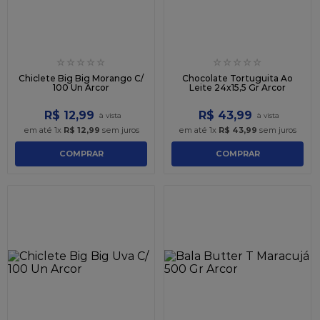
☆
☆
☆
☆
☆
☆
☆
☆
☆
☆
Chiclete Big Big Morango C/
Chocolate Tortuguita Ao
100 Un Arcor
Leite 24x15,5 Gr Arcor
R$
12
,
99
R$
43
,
99
em até
1
x
R$
12
,
99
sem juros
em até
1
x
R$
43
,
99
sem juros
COMPRAR
COMPRAR