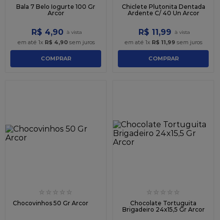
Bala 7 Belo Iogurte 100 Gr
Chiclete Plutonita Dentada
Arcor
Ardente C/ 40 Un Arcor
R$
4
,
90
R$
11
,
99
em até
1
x
R$
4
,
90
sem juros
em até
1
x
R$
11
,
99
sem juros
COMPRAR
COMPRAR
☆
☆
☆
☆
☆
☆
☆
☆
☆
☆
Chocovinhos 50 Gr Arcor
Chocolate Tortuguita
Brigadeiro 24x15,5 Gr Arcor