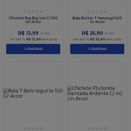
☆
☆
☆
☆
☆
☆
☆
☆
☆
☆
Chiclete Big Big Uva C/ 100
Bala Butter T Maracujá 500
Un Arcor
Gr Arcor
R$
12
,
99
R$
25
,
90
em até
1
x
R$
12
,
99
sem juros
em até
1
x
R$
25
,
90
sem juros
COMPRAR
COMPRAR
☆
☆
☆
☆
☆
☆
☆
☆
☆
☆