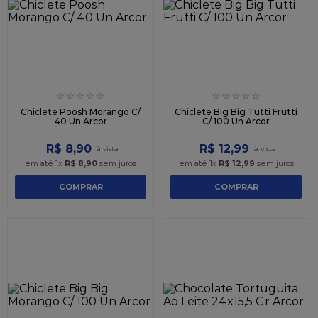
9
º
caixa kraft
10
º
chocolate
☆
☆
☆
☆
☆
☆
☆
☆
☆
☆
Chiclete Poosh Morango C/
Chiclete Big Big Tutti Frutti
40 Un Arcor
C/ 100 Un Arcor
R$
8
,
90
R$
12
,
99
em até
1
x
R$
8
,
90
sem juros
em até
1
x
R$
12
,
99
sem juros
COMPRAR
COMPRAR