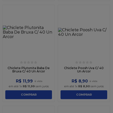
☆
☆
☆
☆
☆
☆
☆
☆
☆
☆
Chiclete Plutonita Baba De
Chiclete Poosh Uva C/ 40
Bruxa C/ 40 Un Arcor
Un Arcor
R$
11
,
99
R$
8
,
90
em até
1
x
R$
11
,
99
sem juros
em até
1
x
R$
8
,
90
sem juros
COMPRAR
COMPRAR