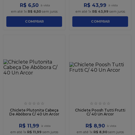
R$
6
,
50
R$
43
,
99
em até
1
x
R$
6
,
50
sem juros
em até
1
x
R$
43
,
99
sem juros
COMPRAR
COMPRAR
☆
☆
☆
☆
☆
☆
☆
☆
☆
☆
Chiclete Plutonita Cabeça
Chiclete Poosh Tutti Frutti
De Abóbora C/ 40 Un Arcor
C/ 40 Un Arcor
R$
11
,
99
R$
8
,
90
em até
1
x
R$
11
,
99
sem juros
em até
1
x
R$
8
,
90
sem juros