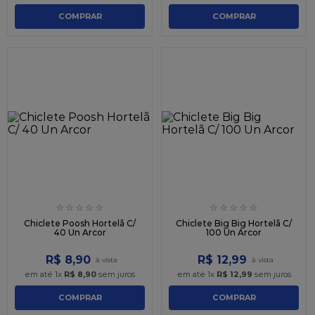
COMPRAR
COMPRAR
☆
☆
☆
☆
☆
☆
☆
☆
☆
☆
Chiclete Poosh Hortelã C/
Chiclete Big Big Hortelã C/
40 Un Arcor
100 Un Arcor
R$
8
,
90
R$
12
,
99
em até
1
x
R$
8
,
90
sem juros
em até
1
x
R$
12
,
99
sem juros
COMPRAR
COMPRAR