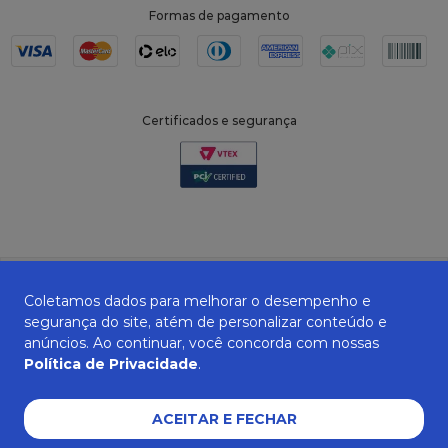
Formas de pagamento
Certificados e segurança
Coletamos dados para melhorar o desempenho e
segurança do site, atém de personalizar conteúdo e
anúncios. Ao continuar, você concorda com nossas
Política de Privacidade
.
ZANEPAN 2022 | CNPJ: 04.319.228/0001-08 | AVENIDA MAURO MIRANDA
MADUREIRA, 514 - ELPÍDIO VOLPINI - CACHOEIRO DE ITAPEMIRIM - ES | CEP
29309-712
ACEITAR E FECHAR