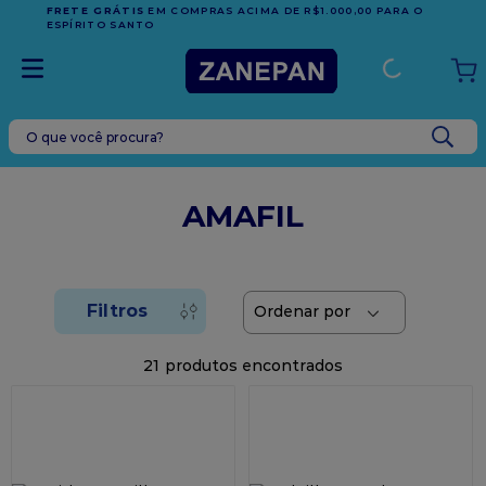
FRETE GRÁTIS
EM COMPRAS ACIMA DE R$1.000,00 PARA O
ESPÍRITO SANTO
O que você procura?
TERMOS MAIS BUSCADOS
1
º
leite condensado
AMAFIL
2
º
caixa
3
º
vela
4
º
top harald
5
º
vabene
21
6
º
sacola
7
º
granulado
8
º
bala