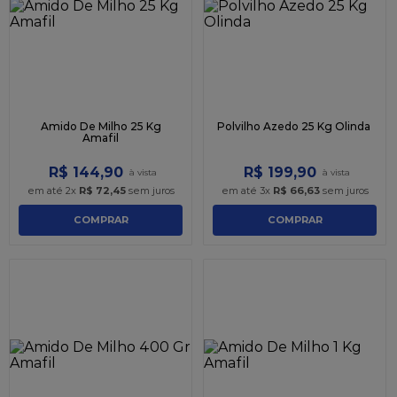
9
º
caixa kraft
10
º
chocolate
Amido De Milho 25 Kg
Polvilho Azedo 25 Kg Olinda
Amafil
R$
144
,
90
R$
199
,
90
em até
2
x
R$
72
,
45
sem juros
em até
3
x
R$
66
,
63
sem juros
COMPRAR
COMPRAR