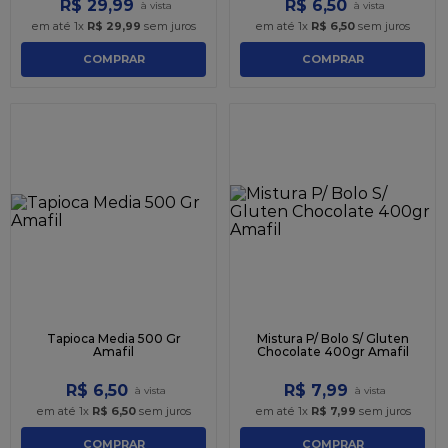
R$
29
,
99
R$
6
,
50
em até
1
x
R$
29
,
99
sem juros
em até
1
x
R$
6
,
50
sem juros
COMPRAR
COMPRAR
Tapioca Media 500 Gr
Mistura P/ Bolo S/ Gluten
Amafil
Chocolate 400gr Amafil
R$
6
,
50
R$
7
,
99
em até
1
x
R$
6
,
50
sem juros
em até
1
x
R$
7
,
99
sem juros
COMPRAR
COMPRAR