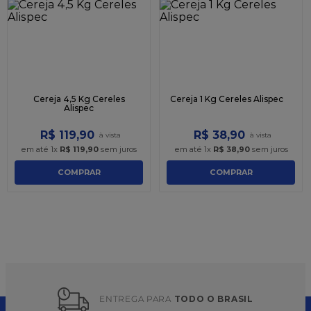
9
º
caixa kraft
10
º
chocolate
Cereja 4,5 Kg Cereles
Cereja 1 Kg Cereles Alispec
Alispec
R$
119
,
90
R$
38
,
90
em até
1
x
R$
119
,
90
sem juros
em até
1
x
R$
38
,
90
sem juros
COMPRAR
COMPRAR
ENTREGA PARA 
TODO O BRASIL