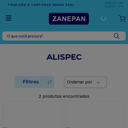
FRETE GRÁTIS
EM COMPRAS ACIMA DE R$1.000,00 PA
001
ESPÍRITO SANTO
O que você procura?
TERMOS MAIS BUSCADOS
1
º
leite condensado
ALISPEC
2
º
caixa
3
º
top harald
4
º
vela
5
º
bala
2
6
º
sacola
7
º
vabene
8
º
granulado