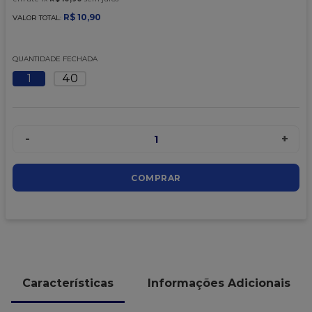
9
º
caixa kraft
R$
10
,
90
VALOR TOTAL:
10
º
chocolate
QUANTIDADE FECHADA
1
40
-
+
1
COMPRAR
Características
Informações Adicionais