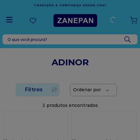
FRETE GRÁTIS
EM COMPRAS ACIMA DE R$1.000,00
 2001
ESPÍRITO SANTO
O que você procura?
TERMOS MAIS BUSCADOS
1
º
caixa
ADINOR
2
º
leite condensado
3
º
vela
4
º
top harald
5
º
bala
3
6
º
sacola
7
º
vabene
8
º
granulado