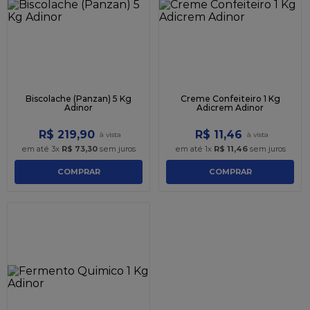
9
º
caixa kraft
10
º
chocolate
Biscolache (Panzan) 5 Kg
Creme Confeiteiro 1 Kg
Adinor
Adicrem Adinor
R$
219
,
90
R$
11
,
46
em até
3
x
R$
73
,
30
sem juros
em até
1
x
R$
11
,
46
sem juros
COMPRAR
COMPRAR