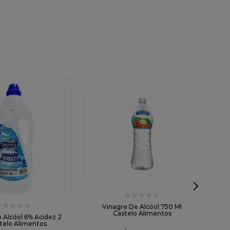
☆
☆
☆
☆
☆
☆
☆
☆
☆
☆
Vinagre De Alcóol 750 Ml
V
Castelo Alimentos
 Alcóol 6% Acidez 2
stelo Alimentos