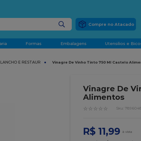
RÁTIS
EM COMPRAS ACIMA DE R$ 1.000,00 PARA O ESP
BUSCADOS
aria
Formas
Embalagens
Utensilios e Bico
densado
LANCHO E RESTAUR
Vinagre De Vinho Tinto 750 Ml Castelo Alim
d
Vinagre De Vi
Alimentos
☆
☆
☆
☆
☆
:
789604
o
R$
11
,
99
t