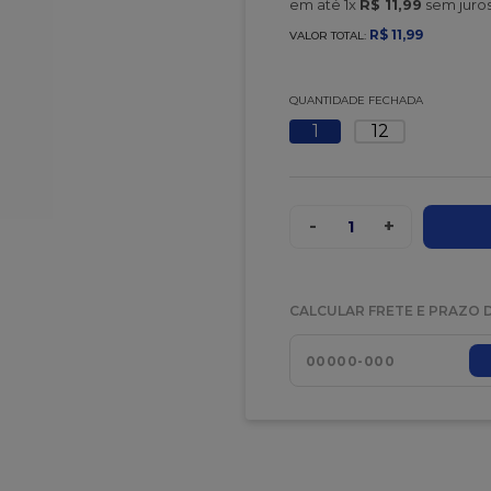
em até
1
x
R$
11
,
99
sem juro
R$
11
,
99
VALOR TOTAL:
QUANTIDADE FECHADA
1
12
-
+
1
CALCULAR FRETE E PRAZO 