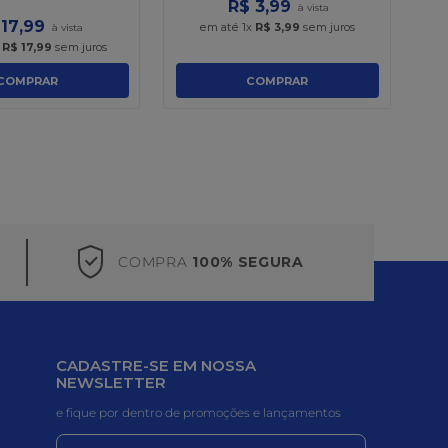
R$
3
,
99
17
,
99
em até
1
x
R$
3
,
99
sem juros
x
R$
17
,
99
sem juros
COMPRAR
COMPRAR
COMPRA
100% SEGURA
CADASTRE-SE EM NOSSA
NEWSLETTER
e fique por dentro de promoções e lançamentos