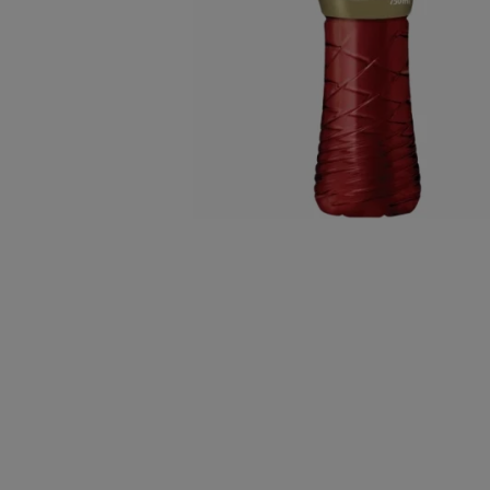
10
º
chocolate