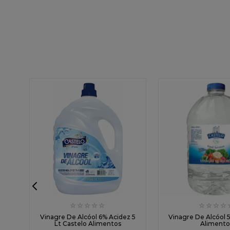
☆
☆
☆
☆
☆
☆
☆
☆
☆
o
Vinagre De Alcóol 6% Acidez 5
Vinagre De Alcóol 5
Lt Castelo Alimentos
Alimento