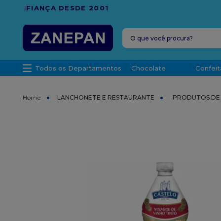
FRETE G
O que você procura?
TERMOS MAIS 
Todos os Departamentos
Chocolate
Confeit
1
º
leite con
2
º
caixa
LANCHONETE E RESTAURANTE
PRODUTOS DE 
3
º
vela
4
º
top haral
5
º
vabene
6
º
sacola
7
º
granulad
8
º
bala
9
º
caixa kraf