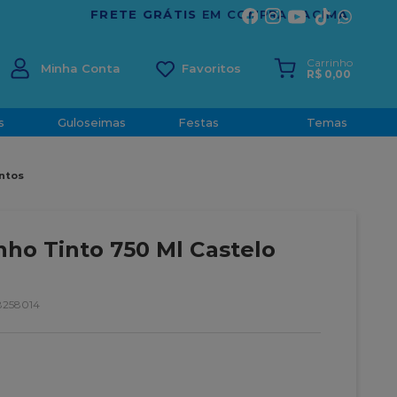
ÍRITO SANTO
Carrinho
Minha Conta
R$
0
,
00
s
Guloseimas
Festas
Temas
entos
nho Tinto 750 Ml Castelo
8258014