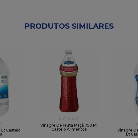
PRODUTOS SIMILARES
☆
☆
☆
☆
☆
☆
Vinagre De Fruta Maçã 750 Ml
Castelo Alimentos
 Lt Castelo
Vinagre De
s
Lt Ca