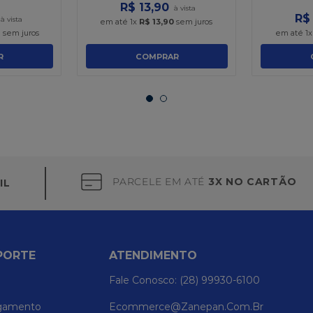
R$
13
,
90
R$
em até
1
x
R$
13
,
90
sem juros
9
sem juros
em até
1
R
COMPRAR
PARCELE EM ATÉ
3X NO CARTÃO
IL
PORTE
ATENDIMENTO
Fale Conosco: (28) 99930-6100
gamento
Ecommerce@zanepan.com.br