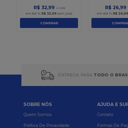
R$
32
,
99
R$
26
,
99
em até
1
x
R$
32
,
99
sem juros
em até
1
x
R$
26
,
9
COMPRAR
COMPRA
ENTREGA PARA
TODO O BRAS
SOBRE NÓS
AJUDA E SU
Quem Somos
Contato
Política De Privacidade
Formas De Pa