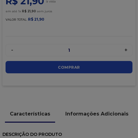
R$
21
,
90
9
º
caixa kraft
em até
1
x
R$
21
,
90
sem juros
10
º
chocolate
R$
21
,
90
VALOR TOTAL:
-
+
1
COMPRAR
Características
Informações Adicionais
DESCRIÇÃO DO PRODUTO