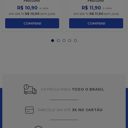
Festcolor
Festcolor
R$
10
,
90
R$
11
,
90
em até
1
x
R$
10
,
90
sem juros
em até
1
x
R$
11
,
90
sem juros
COMPRAR
COMPRAR
ENTREGA PARA 
TODO O BRASIL
PARCELE EM ATÉ 
3X NO CARTÃO