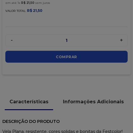
9
º
caixa kraft
em até
1
x
R$
21
,
50
sem juros
R$
21
,
50
VALOR TOTAL:
10
º
chocolate
-
+
1
COMPRAR
Características
Informações Adicionais
DESCRIÇÃO DO PRODUTO
Vela Plana, resistente, cores solidas e bonitas da Festcolor!