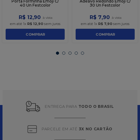
Porta Forminha Emoji C/
Adesivo Redondo Emoji C/
40 Un Festcolor
30 Un Festcolor
R$
12
,
90
R$
7
,
90
em até
1
x
R$
12
,
90
sem juros
em até
1
x
R$
7
,
90
sem juros
COMPRAR
COMPRAR
ENTREGA PARA 
TODO O BRASIL
PARCELE EM ATÉ 
3X NO CARTÃO