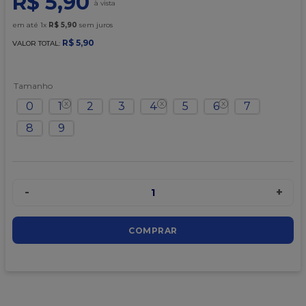
R$
5
,
90
9
º
caixa kraft
em até
1
x
R$
5
,
90
sem juros
10
º
chocolate
R$
5
,
90
VALOR TOTAL:
Tamanho
0
1
2
3
4
5
6
7
8
9
-
+
1
COMPRAR