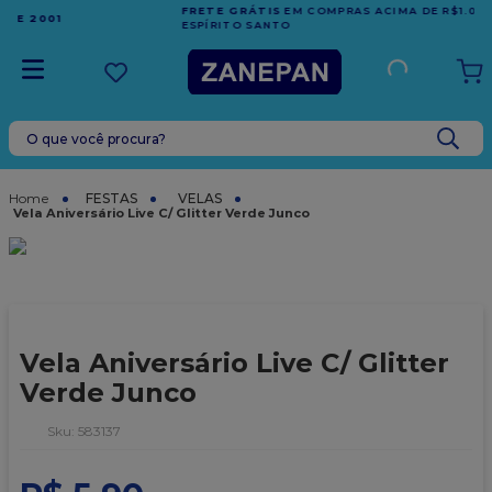
FRETE GRÁTIS
EM COMPRAS ACIMA DE R$1.000,00 PARA O
ESPÍRITO SANTO
O que você procura?
TERMOS MAIS BUSCADOS
1
º
caixa
FESTAS
VELAS
Vela Aniversário Live C/ Glitter Verde Junco
2
º
leite condensado
3
º
vela
4
º
top harald
5
º
bala
Vela Aniversário Live C/ Glitter
6
º
sacola
Verde Junco
7
º
vabene
:
583137
8
º
granulado