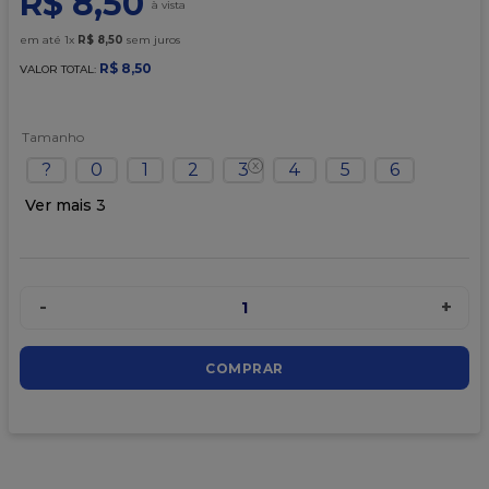
R$
8
,
50
9
º
caixa kraft
em até
1
x
R$
8
,
50
sem juros
10
º
chocolate
R$
8
,
50
VALOR TOTAL:
Tamanho
?
0
1
2
3
4
5
6
Ver mais 3
-
+
1
COMPRAR