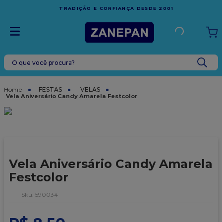
FRETE GRÁTIS
EM COMPRAS ACIMA DE R$1.000,00
 2001
ESPÍRITO SANTO
O que você procura?
TERMOS MAIS BUSCADOS
1
º
leite condensado
FESTAS
VELAS
Vela Aniversário Candy Amarela Festcolor
2
º
caixa
3
º
top harald
4
º
vela
5
º
bala
Vela Aniversário Candy Amarela
6
º
sacola
Festcolor
7
º
vabene
:
590034
8
º
granulado