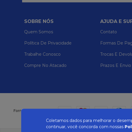
SOBRE NÓS
AJUDA E SU
Quem Somos
Contato
Política De Privacidade
Formas De Pa
Trabalhe Conosco
Trocas E Devol
Compre No Atacado
Prazos E Envio
Formas de pagamento
Coletamos dados para melhorar o desempe
continuar, você concorda com nossas
Pol