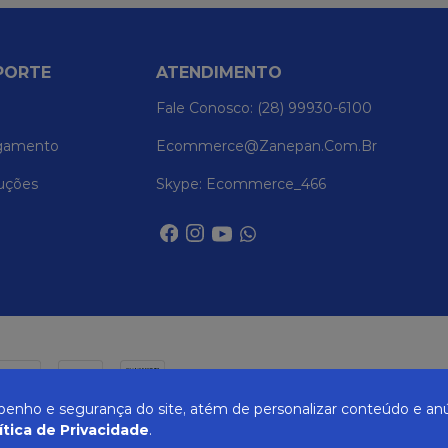
PORTE
ATENDIMENTO
Fale Conosco: (28) 99930-6100
gamento
Ecommerce@zanepan.com.br
uções
Skype: Ecommerce_466
nho e segurança do site, atém de personalizar conteúdo e anú
ítica de Privacidade
.