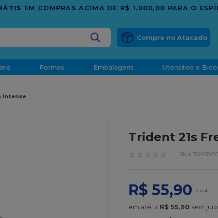
ANTO
BUSCADOS
aria
Formas
Embalagens
Utensilios e Bico
densado
h Intense
d
Trident 21s Fr
☆
☆
☆
☆
☆
:
789580
o
R$
55
,
90
t
em até
1
x
R$
55
,
90
sem juro