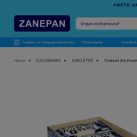
M COMPRAS ACIMA DE R$ 1.000,00 PARA O ESPÍRITO S
O que você procura?
TERMOS MAIS 
Todos os Departamentos
Chocolate
Confeit
1
º
vela
2
º
leite con
GULOSEIMAS
CHICLETES
Trident 21s Fres
3
º
top haral
4
º
bala
5
º
chocolate
6
º
granulad
7
º
vabene
8
º
caixa
9
º
caixa kraf