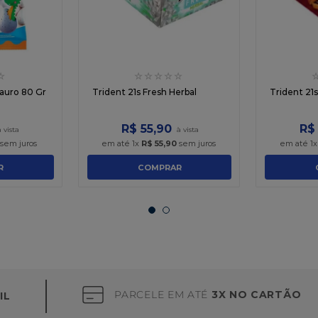
☆
☆
☆
☆
☆
☆
auro 80 Gr
Trident 21s Fresh Herbal
Trident 21
R$
55
,
90
R$
sem juros
em até
1
x
R$
55
,
90
sem juros
em até
1
R
COMPRAR
PARCELE EM ATÉ
3X NO CARTÃO
IL