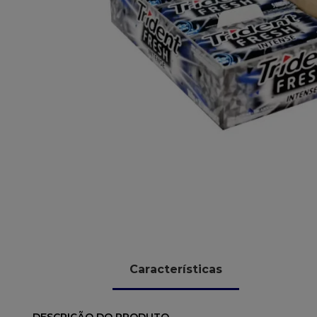
10
º
sacola
Características