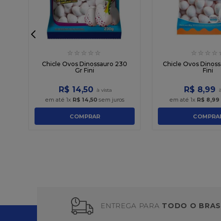
☆
☆
☆
☆
☆
☆
☆
☆
☆
ti
Chicle Ovos Dinossauro 230
Chicle Ovos Dinoss
Gr Fini
Fini
R$
14
,
50
R$
8
,
99
em até
1
x
R$
14
,
50
sem juros
em até
1
x
R$
8
,
99
COMPRAR
COMPRA
ENTREGA PARA
TODO O BRAS