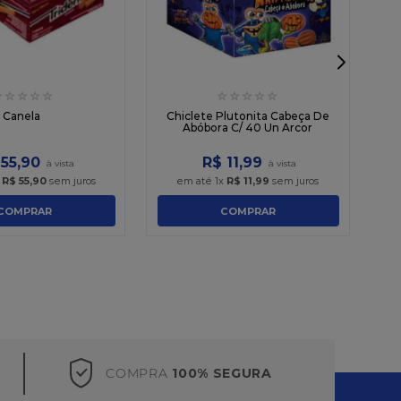
☆
☆
☆
☆
☆
☆
☆
☆
☆
☆
Ch
s Canela
Chiclete Plutonita Cabeça De
Abóbora C/ 40 Un Arcor
55
,
90
R$
11
,
99
x
R$
55
,
90
sem juros
em até
1
x
R$
11
,
99
sem juros
COMPRAR
COMPRAR
COMPRA
100% SEGURA