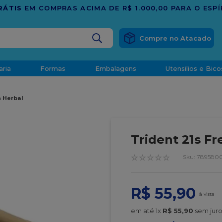
BUSCADOS
aria
Formas
Embalagens
Utensilios e Bico
densado
h Herbal
d
Trident 21s Fr
☆
☆
☆
☆
☆
:
789580
o
R$
55
,
90
t
em até
1
x
R$
55
,
90
sem juro