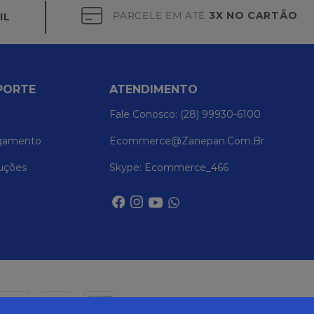
PARCELE EM ATÉ
3X NO CARTÃO
IL
PORTE
ATENDIMENTO
Fale Conosco: (28) 99930-6100
gamento
Ecommerce@zanepan.com.br
uções
Skype: Ecommerce_466