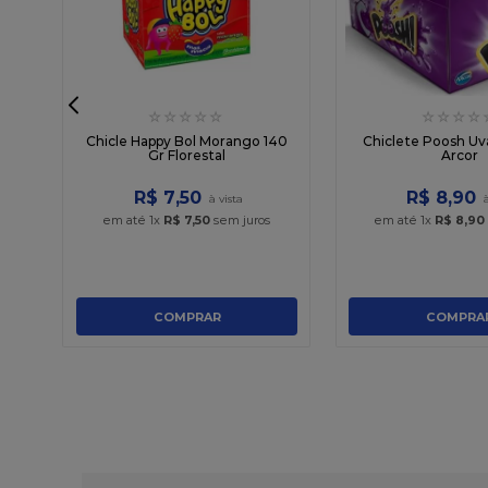
☆
☆
☆
☆
☆
☆
☆
☆
☆
 40
Chicle Happy Bol Morango 140
Chiclete Poosh Uv
Gr Florestal
Arcor
R$
7
,
50
R$
8
,
90
em até
1
x
R$
7
,
50
sem juros
em até
1
x
R$
8
,
90
COMPRAR
COMPRA