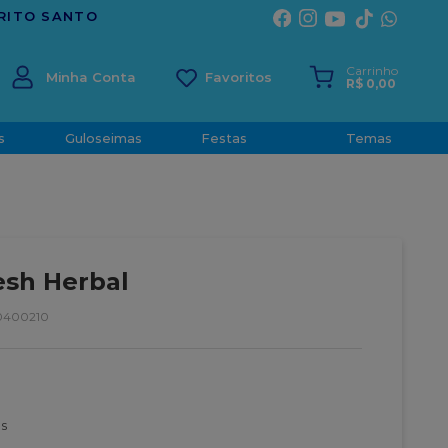
TRADIÇÃO E CONFIANÇA DESDE 2001
Carrinho
Minha Conta
R$
0
,
00
s
Guloseimas
Festas
Temas
esh Herbal
0400210
s