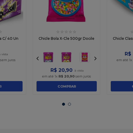
☆
☆
☆
☆
☆
☆
a C/ 40 Un
Chicle Bola X-Cle 500gr Docile
Chicle Clas
R$
sem juros
em até
1
x
R$
20
,
90
em até
1
x
R$
20
,
90
sem juros
R
COMPRAR