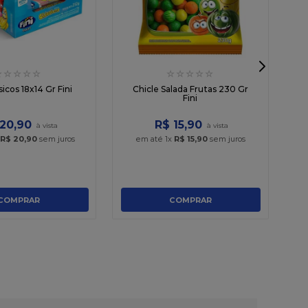
☆
☆
☆
☆
☆
☆
☆
☆
☆
☆
sicos 18x14 Gr Fini
Chicle Salada Frutas 230 Gr
Fini
20
,
90
R$
15
,
90
R$
20
,
90
sem juros
em até
1
x
R$
15
,
90
sem juros
COMPRAR
COMPRAR