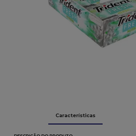
10
º
chocolate
Características