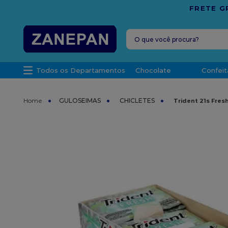
PARA O ESPÍRITO SANTO
O que você procura?
TERMOS MAIS 
Todos os Departamentos
Chocolate
Confeit
1
º
leite con
2
º
caixa
GULOSEIMAS
CHICLETES
Trident 21s Fres
3
º
vela
4
º
top haral
5
º
vabene
6
º
granulad
7
º
sacola
8
º
bala
9
º
caixa kraf