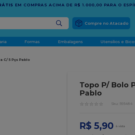
BUSCADOS
aria
Formas
Embalagens
Utensilios e Bico
densado
a C/ 5 Pçs Pablo
d
Topo P/ Bolo P
Pablo
☆
☆
☆
☆
☆
:
595484
o
R$
5
,
90
t