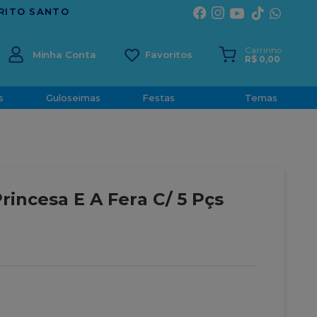
TRADIÇÃO E CONFIANÇA DESDE 2
Carrinho
Minha Conta
R$
0
,
00
s
Guloseimas
Festas
Temas
rincesa E A Fera C/ 5 Pçs