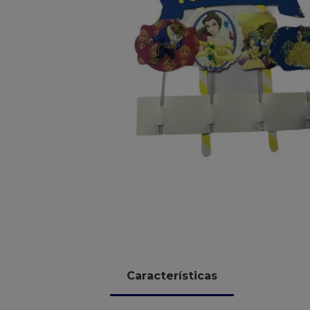
10
º
chocolate
Características