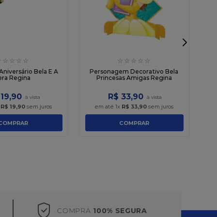
☆
☆
☆
☆
☆
☆
☆
☆
☆
☆
Pa
 Aniversário Bela E A
Personagem Decorativo Bela
era Regina
Princesas Amigas Regina
19
,
90
R$
33
,
90
x
R$
19
,
90
sem juros
em até
1
x
R$
33
,
90
sem juros
COMPRAR
COMPRAR
COMPRA
100% SEGURA