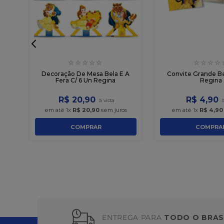
☆
☆
☆
☆
☆
☆
☆
☆
☆
ina
Decoração De Mesa Bela E A
Convite Grande Be
Fera C/ 6 Un Regina
Regina
R$
20
,
90
R$
4
,
90
em até
1
x
R$
20
,
90
sem juros
em até
1
x
R$
4
,
90
COMPRAR
COMPRA
ENTREGA PARA
TODO O BRAS