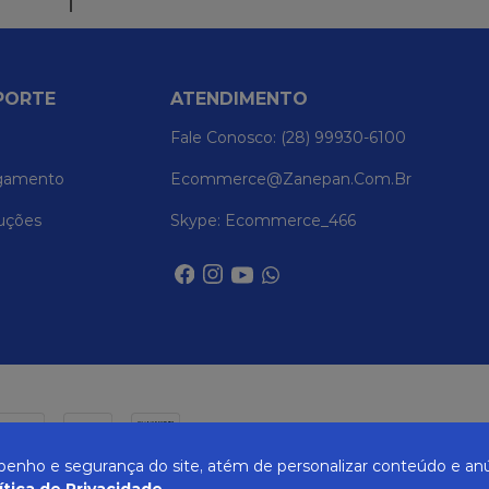
PORTE
ATENDIMENTO
Fale Conosco: (28) 99930-6100
gamento
Ecommerce@zanepan.com.br
uções
Skype: Ecommerce_466
nho e segurança do site, atém de personalizar conteúdo e anú