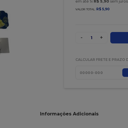
em até
1
x
R$
5
,
90
sem juros
R$
5
,
90
VALOR TOTAL:
-
+
1
CALCULAR FRETE E PRAZO 
Informações Adicionais