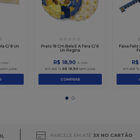
☆
☆
☆
☆
☆
☆
la C/ 8 Un
Prato 18 Cm Bela E A Fera C/ 8
Faixa Feliz
Un Regina
F
R$
18
,
90
R$
sem juros
em até
1
x
R$
18
,
90
sem juros
em até
1
R
COMPRAR
PARCELE EM ATÉ
3X NO CARTÃO
IL