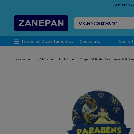
1.000,00 PARA O ESPÍRITO SANTO
O que você procura?
TERMOS MAIS 
Todos os Departamentos
Chocolate
Confeit
1
º
caixa
2
º
leite con
TEMAS
BELA
Topo P/ Bolo Princesa E A Fer
3
º
vela
4
º
top haral
5
º
bala
6
º
sacola
7
º
vabene
8
º
granulad
9
º
caixa kraf