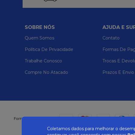
SOBRE NÓS
AJUDA E SU
Quem Somos
Contato
Política De Privacidade
Formas De Pa
Trabalhe Conosco
Trocas E Devol
Compre No Atacado
Prazos E Envio
Formas de pagamento
Coletamos dados para melhorar o desempe