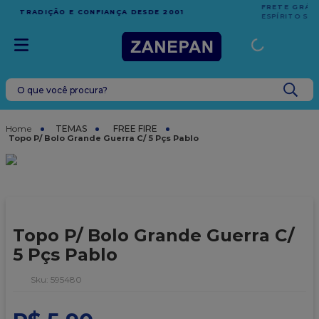
FRETE GRÁTIS
EM COMPRAS ACIMA DE R$1.000,00 PARA O
ESPÍRITO SANTO
O que você procura?
TERMOS MAIS BUSCADOS
1
º
leite condensado
TEMAS
FREE FIRE
Topo P/ Bolo Grande Guerra C/ 5 Pçs Pablo
2
º
top harald
3
º
caixa
4
º
vela
5
º
bala
Topo P/ Bolo Grande Guerra C/
6
º
sacola
5 Pçs Pablo
7
º
vabene
:
595480
8
º
granulado