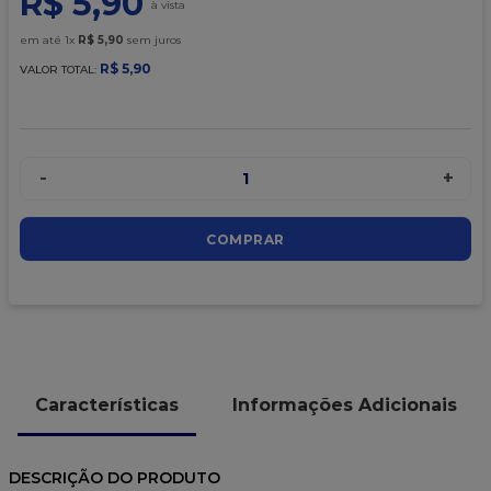
R$
5
,
90
9
º
caixa kraft
em até
1
x
R$
5
,
90
sem juros
10
º
chocolate
R$
5
,
90
VALOR TOTAL:
-
+
1
COMPRAR
Características
Informações Adicionais
DESCRIÇÃO DO PRODUTO