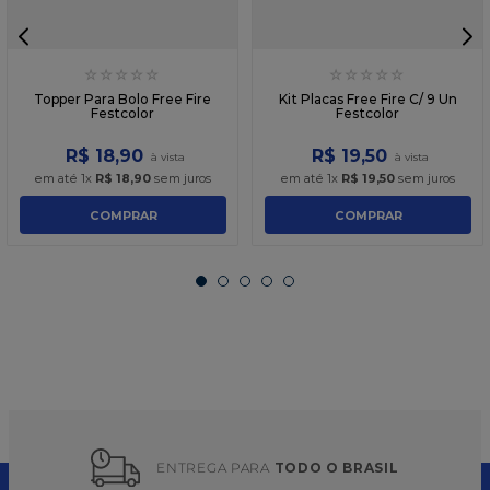
☆
☆
☆
☆
☆
☆
☆
☆
☆
☆
Topper Para Bolo Free Fire
Kit Placas Free Fire C/ 9 Un
Festcolor
Festcolor
R$
18
,
90
R$
19
,
50
em até
1
x
R$
18
,
90
sem juros
em até
1
x
R$
19
,
50
sem juros
COMPRAR
COMPRAR
ENTREGA PARA 
TODO O BRASIL