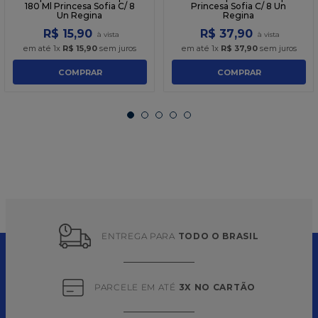
180 Ml Princesa Sofia C/ 8
Princesa Sofia C/ 8 Un
Un Regina
Regina
R$
15
,
90
R$
37
,
90
em até
1
x
R$
15
,
90
sem juros
em até
1
x
R$
37
,
90
sem juros
COMPRAR
COMPRAR
ENTREGA PARA 
TODO O BRASIL
PARCELE EM ATÉ 
3X NO CARTÃO