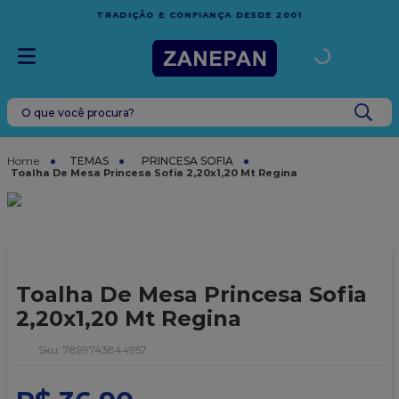
FRETE GRÁTIS
EM COMPRAS ACIMA DE R$1.000,00 PARA
1
ESPÍRITO SANTO
O que você procura?
TERMOS MAIS BUSCADOS
1
º
leite condensado
TEMAS
PRINCESA SOFIA
Toalha De Mesa Princesa Sofia 2,20x1,20 Mt Regina
2
º
top harald
3
º
caixa
4
º
vela
5
º
bala
Toalha De Mesa Princesa Sofia
6
º
sacola
2,20x1,20 Mt Regina
7
º
vabene
:
7899743844957
8
º
caixa kraft