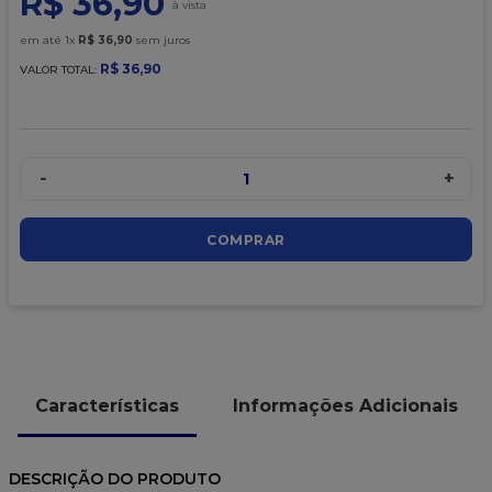
R$
36
,
90
9
º
granulado
em até
1
x
R$
36
,
90
sem juros
10
º
chocolate
R$
36
,
90
VALOR TOTAL:
-
+
1
COMPRAR
Características
Informações Adicionais
DESCRIÇÃO DO PRODUTO