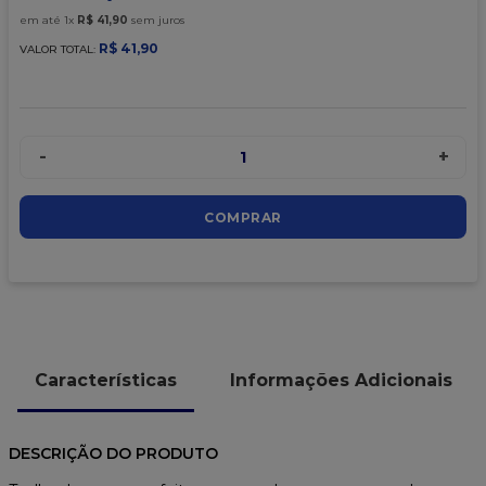
9
º
caixa kraft
em até
1
x
R$
41
,
90
sem juros
10
º
chocolate
R$
41
,
90
VALOR TOTAL:
-
+
1
COMPRAR
Características
Informações Adicionais
DESCRIÇÃO DO PRODUTO