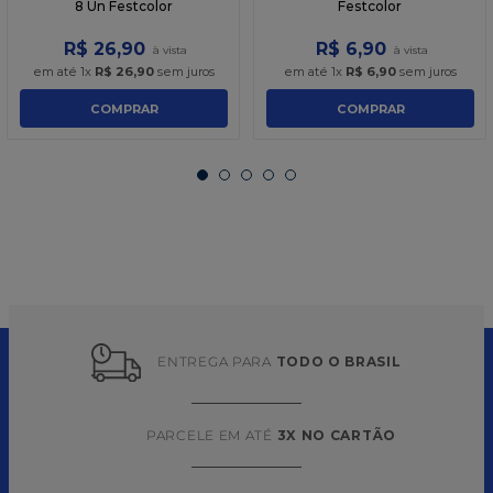
8 Un Festcolor
Festcolor
R$
26
,
90
R$
6
,
90
em até
1
x
R$
26
,
90
sem juros
em até
1
x
R$
6
,
90
sem juros
COMPRAR
COMPRAR
ENTREGA PARA 
TODO O BRASIL
PARCELE EM ATÉ 
3X NO CARTÃO