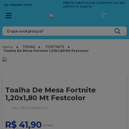
FRETE GRÁTIS
EM COMPRAS ACIMA DE R$1.000,00 PARA O
ESPÍRITO SANTO
O que você procura?
TERMOS MAIS BUSCADOS
TEMAS
FORTNITE
1
º
leite condensado
Toalha De Mesa Fortnite 1,20x1,80 Mt Festcolor
2
º
caixa
3
º
top harald
4
º
vela
Toalha De Mesa Fortnite
5
º
bala
1,20x1,80 Mt Festcolor
6
º
granulado
:
7899348589345
7
º
vabene
8
º
sacola
R$
41
,
90