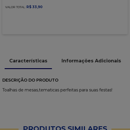
9
º
caixa kraft
R$
33
,
90
VALOR TOTAL:
10
º
chocolate
Características
Informações Adicionais
DESCRIÇÃO DO PRODUTO
Toalhas de mesas,tematicas perfeitas para suas festas!
PRODUTOS SIMILARES