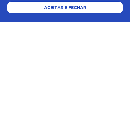
ACEITAR E FECHAR
Formas de pagamento
Certificados e segurança