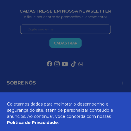
CADASTRE-SE EM NOSSA NEWSLETTER
e fique por dentro de promoções e lançamentos
CADASTRAR
SOBRE NÓS
Coletamos dados para melhorar o desempenho e
ATENDIMENTO
segurança do site, atém de personalizar conteúdo e
anúncios. Ao continuar, você concorda com nossas
Política de Privacidade
.
AJUDA E SUPORTE