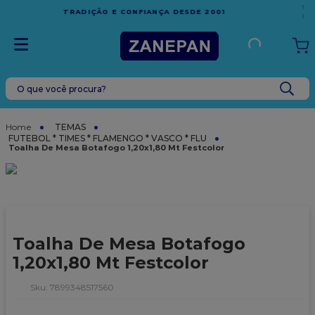
FRETE GRÁTIS
EM COMPRAS ACIMA DE R$1.000,00 PARA O
ESPÍRITO SANTO
O que você procura?
TERMOS MAIS BUSCADOS
1
º
leite condensado
TEMAS
FUTEBOL * TIMES * FLAMENGO * VASCO * FLU
2
º
caixa
Toalha De Mesa Botafogo 1,20x1,80 Mt Festcolor
3
º
top harald
4
º
vela
5
º
bala
Toalha De Mesa Botafogo
6
º
sacola
1,20x1,80 Mt Festcolor
7
º
vabene
:
7899348517560
8
º
granulado