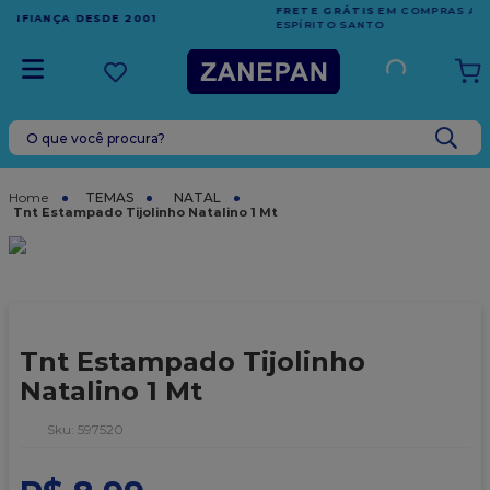
FRETE GRÁTIS
EM COMPRAS ACIMA DE R$1.000,00 PARA O
ESPÍRITO SANTO
O que você procura?
TERMOS MAIS BUSCADOS
1
º
leite condensado
TEMAS
NATAL
Tnt Estampado Tijolinho Natalino 1 Mt
2
º
caixa
3
º
top harald
4
º
vela
5
º
bala
Tnt Estampado Tijolinho
6
º
sacola
Natalino 1 Mt
7
º
vabene
:
597520
8
º
granulado