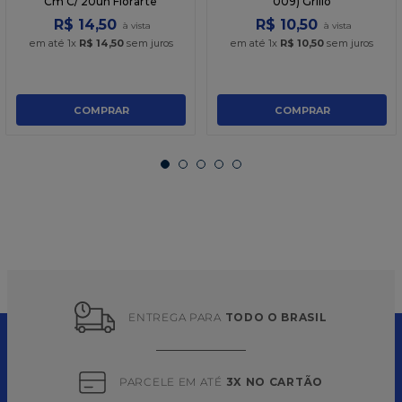
Cm C/ 20un Florarte
009) Grillo
R$
14
,
50
R$
10
,
50
em até
1
x
R$
14
,
50
sem juros
em até
1
x
R$
10
,
50
sem juros
COMPRAR
COMPRAR
ENTREGA PARA 
TODO O BRASIL
PARCELE EM ATÉ 
3X NO CARTÃO