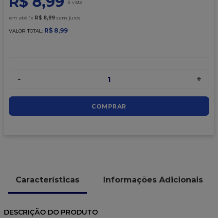
R$
8
,
99
9
º
caixa kraft
em até
1
x
R$
8
,
99
sem juros
10
º
chocolate
R$
8
,
99
VALOR TOTAL:
-
+
1
COMPRAR
Características
Informações Adicionais
DESCRIÇÃO DO PRODUTO