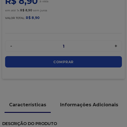
R$
8
,
90
9
º
caixa kraft
em até
1
x
R$
8
,
90
sem juros
10
º
chocolate
R$
8
,
90
VALOR TOTAL:
-
+
1
COMPRAR
Características
Informações Adicionais
DESCRIÇÃO DO PRODUTO