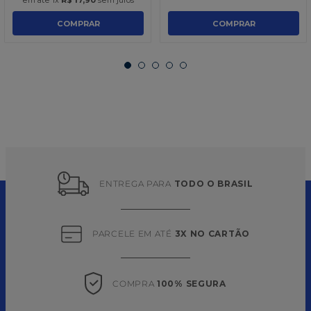
em até
1
x
R$
17
,
90
sem juros
em até
1
x
R$
10
,
70
sem juros
COMPRAR
COMPRAR
ENTREGA PARA 
TODO O BRASIL
PARCELE EM ATÉ 
3X NO CARTÃO
COMPRA 
100% SEGURA