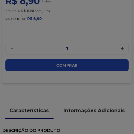
R$
8
,
90
9
º
caixa kraft
em até
1
x
R$
8
,
90
sem juros
10
º
chocolate
R$
8
,
90
VALOR TOTAL:
-
+
1
COMPRAR
Características
Informações Adicionais
DESCRIÇÃO DO PRODUTO