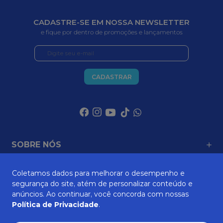
CADASTRE-SE EM NOSSA NEWSLETTER
e fique por dentro de promoções e lançamentos
CADASTRAR
SOBRE NÓS
Coletamos dados para melhorar o desempenho e
ATENDIMENTO
segurança do site, atém de personalizar conteúdo e
anúncios. Ao continuar, você concorda com nossas
Política de Privacidade
.
AJUDA E SUPORTE