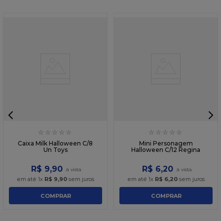
☆
☆
☆
☆
☆
☆
☆
☆
☆
☆
Caixa Milk Halloween C/8
Mini Personagem
Un Toys
Halloween C/12 Regina
R$
9
,
90
R$
6
,
20
em até
1
x
R$
9
,
90
sem juros
em até
1
x
R$
6
,
20
sem juros
COMPRAR
COMPRAR