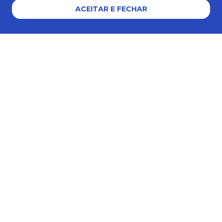
ACEITAR E FECHAR
Formas de pagamento
Certificados e segurança