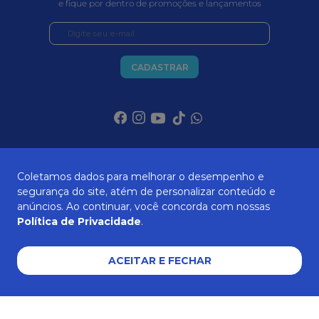
e fique por dentro de promoções e lançamentos
CADASTRAR
SOBRE NÓS
Coletamos dados para melhorar o desempenho e
segurança do site, atém de personalizar conteúdo e
anúncios. Ao continuar, você concorda com nossas
ATENDIMENTO
Política de Privacidade
.
ACEITAR E FECHAR
AJUDA E SUPORTE