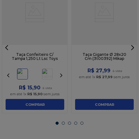
Taça Confeiteiro C/
Taça Gigante Ø 28x20
Tampa 1,250 Lt Lsc Toys
Cm (3t00392) Mikap
R$
27
,
99
em até
1
x
R$
27
,
99
sem juros
R$
15
,
90
em até
1
x
R$
15
,
90
sem juros
COMPRAR
COMPRAR