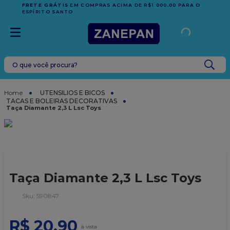
FRETE GRÁTIS
EM COMPRAS ACIMA DE R$1.000,00 PARA O
ESPÍRITO SANTO
O que você procura?
TERMOS MAIS BUSCADOS
1
º
leite condensado
UTENSILIOS E BICOS
TACAS E BOLEIRAS DECORATIVAS
2
º
top harald
Taça Diamante 2,3 L Lsc Toys
3
º
caixa
4
º
vela
5
º
bala
Taça Diamante 2,3 L Lsc Toys
6
º
sacola
7
º
vabene
:
590847
8
º
caixa kraft
R$
20
,
90