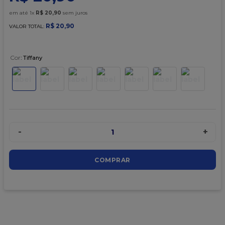
9
º
granulado
em até
1
x
R$
20
,
90
sem juros
10
º
chocolate
R$
20
,
90
VALOR TOTAL:
Cor
:
Tiffany
-
+
1
COMPRAR