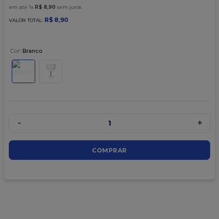
9
º
caixa kraft
em até
1
x
R$
8
,
90
sem juros
10
º
chocolate
R$
8
,
90
VALOR TOTAL:
Cor
:
Branco
-
+
1
COMPRAR