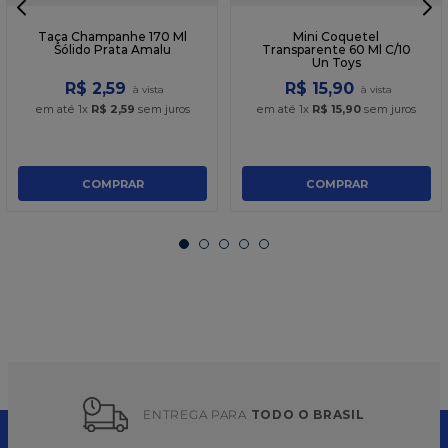
Taça Champanhe 170 Ml
Mini Coquetel
Sólido Prata Amalu
Transparente 60 Ml C/10
Un Toys
R$
2
,
59
R$
15
,
90
em até
1
x
R$
2
,
59
sem juros
em até
1
x
R$
15
,
90
sem juros
COMPRAR
COMPRAR
ENTREGA PARA 
TODO O BRASIL