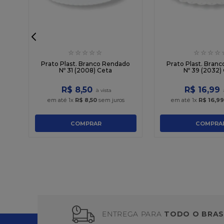
☆
☆
☆
☆
☆
☆
☆
☆
☆
do
Prato Plast. Branco Rendado
Prato Plast. Bran
Nº 31 (2008) Ceta
Nº 39 (2032)
R$
8
,
50
R$
16
,
99
em até
1
x
R$
8
,
50
sem juros
em até
1
x
R$
16
,
99
COMPRAR
COMPRA
ENTREGA PARA
TODO O BRAS