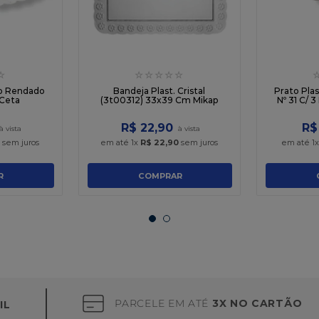
☆
☆
☆
☆
☆
☆
co Rendado
Bandeja Plast. Cristal
Prato Pla
 Ceta
(3t00312) 33x39 Cm Mikap
Nº 31 C/ 
R$
22
,
90
R$
sem juros
em até
1
x
R$
22
,
90
sem juros
em até
1
R
COMPRAR
PARCELE EM ATÉ
3X NO CARTÃO
IL