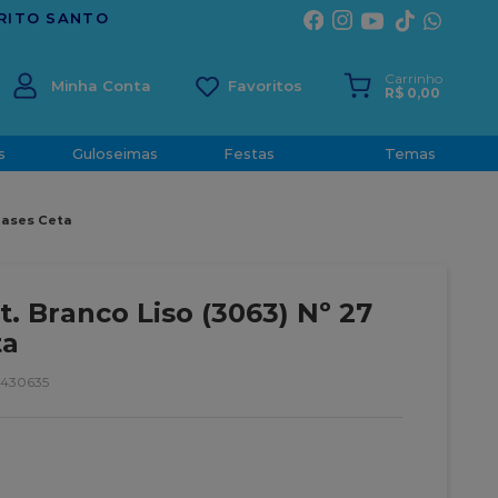
Carrinho
Minha Conta
R$
0
,
00
s
Guloseimas
Festas
Temas
 Bases Ceta
t. Branco Liso (3063) Nº 27
ta
0430635