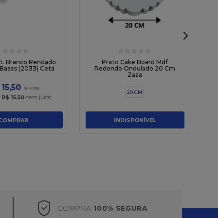
☆
☆
☆
☆
☆
☆
☆
☆
☆
☆
st. Branco Rendado
Prato Cake Board Mdf
3 Bases (2033) Ceta
Redondo Ondulado 20 Cm
Zaza
15
,
50
20 CM
x
R$
15
,
50
sem juros
COMPRAR
INDISPONÍVEL
COMPRA
100% SEGURA