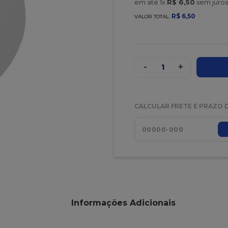
em até
1
x
R$
6
,
50
sem juros
R$
6
,
50
VALOR TOTAL:
-
+
1
CALCULAR FRETE E PRAZO 
Informações Adicionais