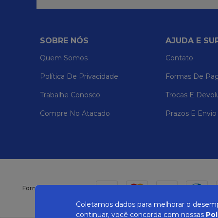
SOBRE NÓS
AJUDA E SU
Quem Somos
Contato
Política De Privacidade
Formas De Pa
Trabalhe Conosco
Trocas E Devol
Compre No Atacado
Prazos E Envio
Formas de pagamento
Coletamos dados para melhorar o desempe
continuar, você concorda com nossas
Pol