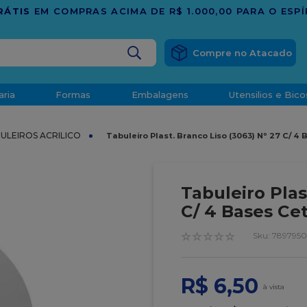
TRADIÇÃO E CONFIANÇA DESDE 2001
BUSCADOS
aria
Formas
Embalagens
Utensilios e Bico
densado
BULEIROS ACRILICO
Tabuleiro Plast. Branco Liso (3063) Nº 27 C/ 4
d
Tabuleiro Plas
C/ 4 Bases Ce
☆
☆
☆
☆
☆
:
789795
o
R$
6
,
50
t