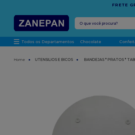
O que você procura?
TERMOS MAIS 
Todos os Departamentos
Chocolate
Confeit
1
º
caixa
2
º
leite con
UTENSILIOS E BICOS
BANDEJAS * PRATOS * TA
3
º
vela
4
º
top haral
5
º
bala
6
º
sacola
7
º
vabene
8
º
granulad
9
º
caixa kraf