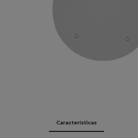
10
º
chocolate
Características