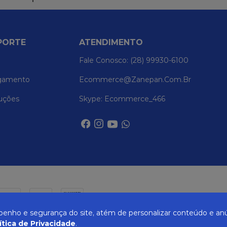
PORTE
ATENDIMENTO
Fale Conosco: (28) 99930-6100
gamento
Ecommerce@zanepan.com.br
uções
Skype: Ecommerce_466
nho e segurança do site, atém de personalizar conteúdo e anú
ítica de Privacidade
.