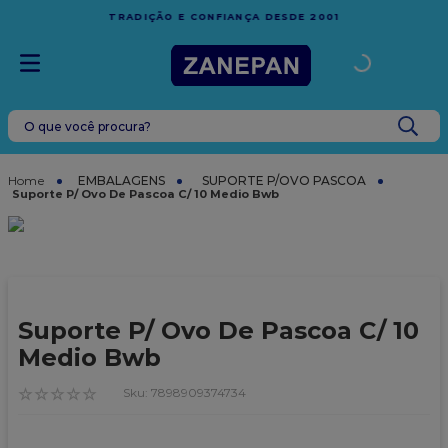
FRETE GRÁTIS
EM COMPRAS ACIMA DE R$1.000,00 PA
001
ESPÍRITO SANTO
O que você procura?
TERMOS MAIS BUSCADOS
1
º
leite condensado
EMBALAGENS
SUPORTE P/OVO PASCOA
Suporte P/ Ovo De Pascoa C/ 10 Medio Bwb
2
º
top harald
3
º
caixa
4
º
vela
5
º
bala
Suporte P/ Ovo De Pascoa C/ 10
6
º
sacola
Medio Bwb
7
º
vabene
☆
☆
☆
☆
☆
:
7898909374734
8
º
granulado