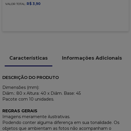
9
º
caixa kraft
R$
3
,
90
VALOR TOTAL:
10
º
chocolate
Características
Informações Adicionais
DESCRIÇÃO DO PRODUTO
Dimensões (mm):
Diâm.: 80 x Altura: 40 x Diâm. Base: 45
Pacote com 10 unidades.
REGRAS GERAIS
Imagens meramente ilustrativas.
Podendo conter alguma diferença em sua tonalidade. Os
objetos que ambientam as fotos não acompanham o