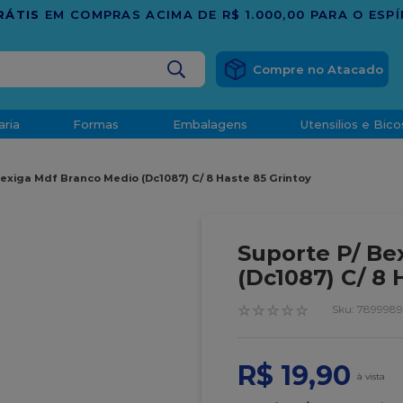
TRADIÇÃO E C
BUSCADOS
aria
Formas
Embalagens
Utensilios e Bico
densado
Bexiga Mdf Branco Medio (Dc1087) C/ 8 Haste 85 Grintoy
d
Suporte P/ Be
(Dc1087) C/ 8 
☆
☆
☆
☆
☆
:
7899989
o
R$
19
,
90
t