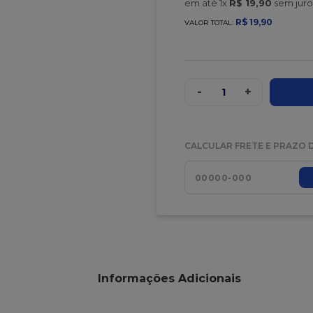
em até
1
x
R$
19
,
90
sem juro
R$
19
,
90
VALOR TOTAL:
-
+
1
CALCULAR FRETE E PRAZO 
Informações Adicionais