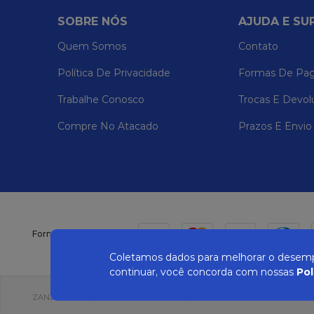
SOBRE NÓS
AJUDA E SU
Quem Somos
Contato
Política De Privacidade
Formas De Pa
Trabalhe Conosco
Trocas E Devol
Compre No Atacado
Prazos E Envio
Formas de pagamento
Coletamos dados para melhorar o desempe
continuar, você concorda com nossas
Pol
ZANEPAN 2022 | CNPJ: 04.319.228/0001-08 | AVENIDA MAURO MIRANDA MAD