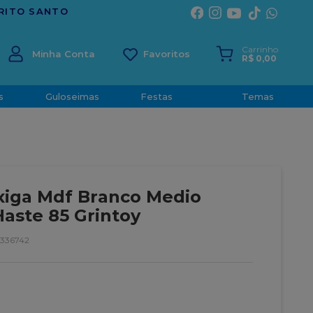
ONFIANÇA DESDE 2001
Carrinho
Minha Conta
R$
0
,
00
s
Guloseimas
Festas
Temas
xiga Mdf Branco Medio
Haste 85 Grintoy
336742