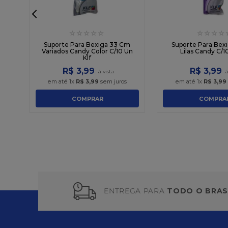
☆
☆
☆
☆
☆
☆
☆
☆
☆
m
Suporte Para Bexiga 33 Cm
Suporte Para Bex
Variados Candy Color C/10 Un
Lilas Candy C/1
Klf
R$
3
,
99
R$
3
,
99
em até
1
x
R$
3
,
99
sem juros
em até
1
x
R$
3
,
99
COMPRAR
COMPRA
ENTREGA PARA
TODO O BRAS