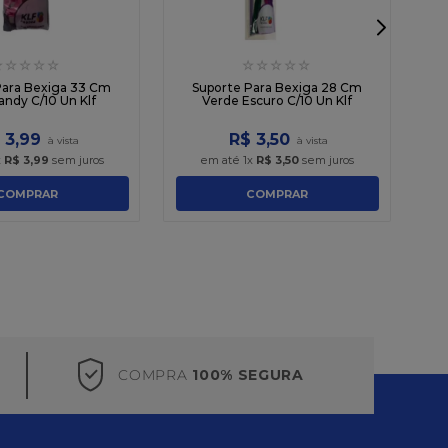
☆
☆
☆
☆
☆
☆
☆
☆
☆
☆
Para Bexiga 33 Cm
Suporte Para Bexiga 28 Cm
andy C/10 Un Klf
Verde Escuro C/10 Un Klf
3
,
99
R$
3
,
50
x
R$
3
,
99
sem juros
em até
1
x
R$
3
,
50
sem juros
COMPRAR
COMPRAR
COMPRA
100% SEGURA