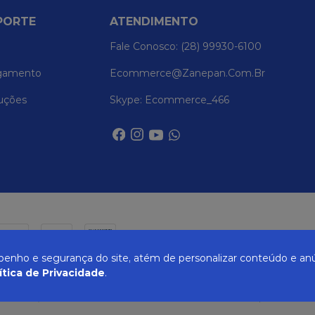
PORTE
ATENDIMENTO
Fale Conosco: (28) 99930-6100
gamento
Ecommerce@zanepan.com.br
uções
Skype: Ecommerce_466
nho e segurança do site, atém de personalizar conteúdo e anú
ítica de Privacidade
.
UREIRA, 514 - ELPÍDIO VOLPINI - CACHOEIRO DE ITAPEMIRIM - ES | CEP 29309-71