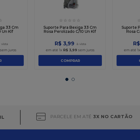
☆
☆
☆
☆
☆
☆
iga 33 Cm
Suporte Para Bexiga 33 Cm
Suporte 
0 Un Klf
Rosa Perolizado C/10 Un Klf
Rosa C
R$
3
,
99
R$
sem juros
em até
1
x
R$
3
,
99
sem juros
em até
1
R
COMPRAR
PARCELE EM ATÉ
3X NO CARTÃO
IL