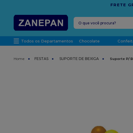
O que você procura?
TERMOS MAIS 
Todos os Departamentos
Chocolate
Confeit
1
º
leite con
2
º
caixa
FESTAS
SUPORTE DE BEXIGA
Suporte P/ 
3
º
vela
4
º
top haral
5
º
vabene
6
º
sacola
7
º
granulad
8
º
bala
9
º
caixa kraf