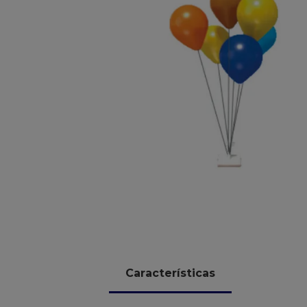
10
º
chocolate
Características